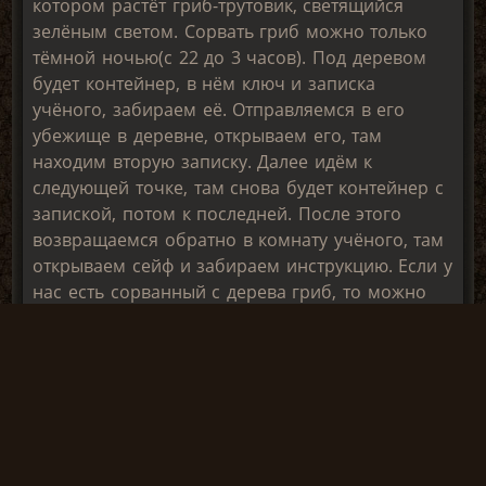
котором растёт гриб-трутовик, светящийся
зелёным светом. Сорвать гриб можно только
тёмной ночью(с 22 до 3 часов). Под деревом
будет контейнер, в нём ключ и записка
учёного, забираем её. Отправляемся в его
убежище в деревне, открываем его, там
находим вторую записку. Далее идём к
следующей точке, там снова будет контейнер с
запиской, потом к последней. После этого
возвращаемся обратно в комнату учёного, там
открываем сейф и забираем инструкцию. Если у
нас есть сорванный с дерева гриб, то можно
засунуть его в прибор на столе, включить его и
после этого получить награду.
6) "Добро народное".