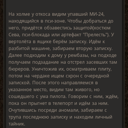
На холме у откоса видим упавший МИ-24,
находящийся в пси-зоне. Чтобы добраться до
него, придётся обзавестись защитой(костюм
Сева, пси-блокада или артефакт "Прелесть"). У
вертолёта в ящике берём записку. Идём к
разбитой машине, забираем вторую записку.
Далее подходим к дому у рембазы, на подходе
получаем подзадание на отстрел засевших там
бюреров. Уничтожив их, осматриваем плиту,
потом на чердаке ищем схрон с очередной
запиской. После этого направляемся в
указанное место, видим там живого, но
сошедшего с ума пилота. Говорим с ним, ждём,
пока он прыгнет в телепорт и идём за ним.
Очутившись посреди аномали, забираем с
трупа последнюю записку и находим личный
тайник.