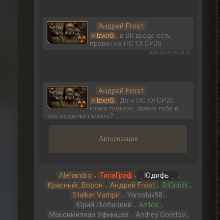
Андрей Frost
, в ВК вроде есть
> IzverG
правки на НС ОГСР26
2026-08-07 20:38:23
Андрей Frost
, Да и НС ОГСР26
> IzverG
говно полное, зачем тебе в
эту поделку гамать?
2026-08-07 20:34:18
Авторизация
Андрей Frost
, Приветсвую, да
,
,
,
> IzverG
Alehandro
ТипаГраф
_Юдифь _
может и есть правки на НС
,
,
,
Красный_Ворон
Андрей Frost
DIOnich
ОГСР26 где-то, но явно не на том сайте
,
,
Stalker Vampir
Yaroslav98
2026-08-07 20:33:30
,
,
Юрий Любицкий
Aztec
,
,
Максимилиан Уфимцев
Andrey Gorelov