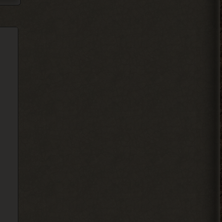
Djetch
Ладно, видимо не вернуть ее
2026-08-05 15:46:22
Djetch
-3 часа прогресса, кайффф
2026-08-05 14:08:44
Djetch
А че делать если машину
угнали? В солянке
2026-08-05 14:07:27
Djetch
, ну так я делаю
> Alehandro