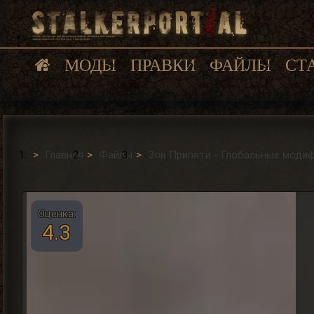
МОДЫ
ПРАВКИ
ФАЙЛЫ
СТ
Главная
Файлы
Зов Припяти - Глобальные моди
Оценка:
4.3