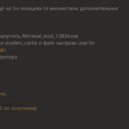
ё на 3-х локациях со множеством дополнительных
апустить Retrieval_mod_1.0834.exe
 shaders_cache и файл настроек user.ltx
ск
)
тратора
ть:
б их получения)