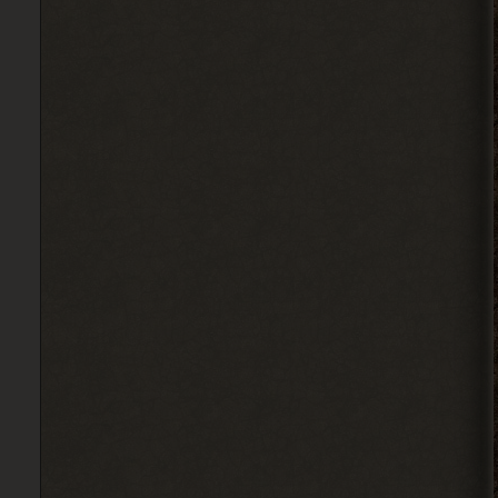
2026-08-04 18:16:12
Alehandro
, ну так делай, до
> Djetch
определённого момента надо
инфраструктуру на базе налаживать и
всем помогать.
2026-08-04 18:15:24
Djetch
, у меня квест на
> Alehandro
подключение света у
бармена еще
2026-08-04 18:13:23