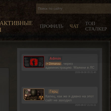
РАКТИВНЫЕ
ТОП
ПРОФИЛЬ
ЧАТ
СТАЛКЕР
Ы
Admin
, через
> Dimaruu
администрацию. Маякни в ЛС
2026-08-08 05:21:40
Герц
Капец, как же я давно на этот
сайт не заходил
2026-08-07 21:01:21