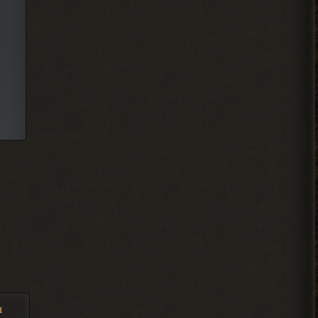
Djetch
Мены порекомендуйте какой
то мод чтобы пройти тч с
другом
2026-08-05 21:01:28
Djetch
, на базе в темной
> Alehandro
долине
2026-08-05 21:00:58
Alehandro
, может взорвали,
> Djetch
смотря где оставлял. БТР и
багги Фримена не трогают вроде.
2026-08-05 19:10:58
я