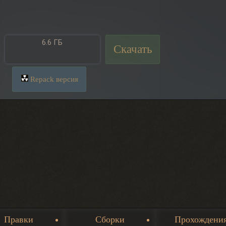
6.6 ГБ
Скачать
Repack версия
Правки
Сборки
Прохождени