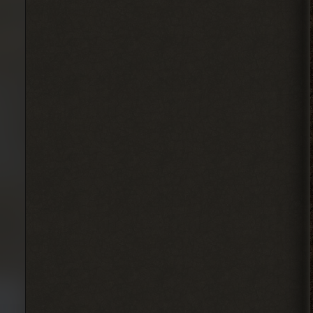
IzverG
бесит уже баланс
этот.мутанты дружат со
всеми.кроме меня
2026-08-07 15:10:21
IzverG
ребят правки на ns OGSR26
где нибуть есть?
2026-08-07 15:08:56
Admin
, он один всего.
> Djetch
Арканум или как-то так
называется. И он не вышел в релиз еще
2026-08-06 00:50:42