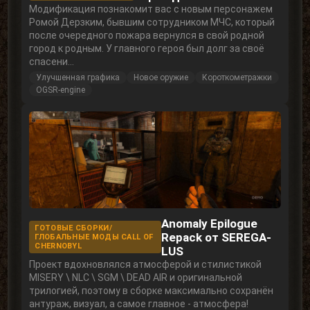
Модификация познакомит вас с новым персонажем
Ромой Дерзким, бывшим сотрудником МЧС, который
после очередного пожара вернулся в свой родной
город к родным. У главного героя был долг за своё
спасени...
Улучшенная графика
Новое оружие
Короткометражки
OGSR-engine
Anomaly Epilogue
ГОТОВЫЕ СБОРКИ/
Repack от SEREGA-
ГЛОБАЛЬНЫЕ МОДЫ СALL OF
СHERNOBYL
LUS
Проект вдохновлялся атмосферой и стилистикой
MISERY \ NLC \ SGM \ DEAD AIR и оригинальной
трилогией, поэтому в сборке максимально сохранён
антураж, визуал, а самое главное - атмосфера!