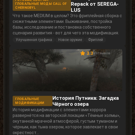
Repack от SEREGA-
ГЛОБАЛЬНЫЕ МОДЫ СALL OF
СHERNOBYL
LUS
Что такое MEDIUM в целом? Это фриплейная сборка с
сюжетными элементами. Выживание, постройка
базы, исследование и постановка собственного
сценария развития - вот для чего эта модификация.
Улучшенная графика
Новое оружие
Фриплей
3.3
6 отзывов
История Путника: Загадка
ГЛОБАЛЬНЫЕ
МОДИФИКАЦИИ
Чёрного озера
История модификации с элементами хоррора
развернётся на авторской локации «Тёмные холмы»,
окутанной мрачной атмосферой, густым туманом и
чёрным, как тьма озером, которое завлекает в свои
окрестност...