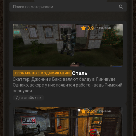
НОВЫЙ СЕТТИНГ
ДЛЯ СЛАБЫХ ПК
КОРОТКОМЕТРАЖКИ
ПРОДОЛЖИТЕЛЬНЫЙ СЮЖЕТ
ФРИПЛЕЙ
ЗИМНЯЯ АТМОСФЕРА
3.9
7 отзывов
СЮЖЕТ ЗА ГРУППИРОВКИ
В РАЗРАБОТКЕ
МУЛЬТИПЛЕЕР
OGSR-ENGINE
НЕАКТУАЛЬНЫЙ
Сталь
ГЛОБАЛЬНЫЕ МОДИФИКАЦИИ
Скаттер, Джонни и Бакс валяют балду в Линчвуде.
Однако, вскоре у них появится работа - ведь Римский
вернулся...
Для слабых пк
2.2
5 отзывов