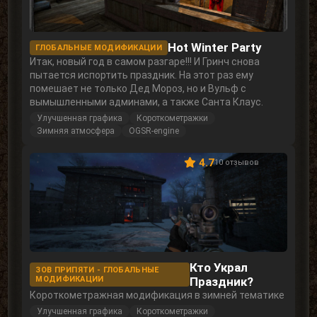
Hot Winter Party
ГЛОБАЛЬНЫЕ МОДИФИКАЦИИ
Итак, новый год в самом разгаре!!! И Гринч снова
пытается испортить праздник. На этот раз ему
помешает не только Дед Мороз, но и Вульф с
вымышленными админами, а также Санта Клаус.
Улучшенная графика
Короткометражки
Зимняя атмосфера
OGSR-engine
4.7
10 отзывов
Кто Украл
ЗОВ ПРИПЯТИ - ГЛОБАЛЬНЫЕ
МОДИФИКАЦИИ
Праздник?
Короткометражная модификация в зимней тематике
Улучшенная графика
Короткометражки