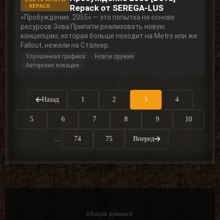
- REPACK
Repack от SEREGA-LUS
«Пробуждение. 2055» — это попытка на основе
ресурсов Зова Припяти реализовать новую
концепцию, которая больше походит на Metro или же
Fallout, нежели на Сталкер.
Улучшенная графика
Новое оружие
Авторские локации
Назад
1
2
3
4
5
6
7
8
9
10
...
74
75
Вперед
Общие данные: