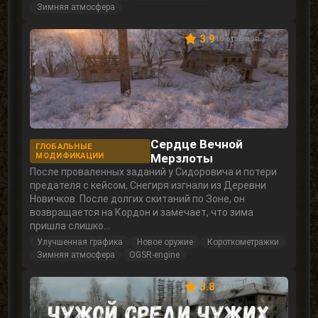
Зимняя атмосфера
3.9
10 отзывов
Сердце Вечной
ГЛОБАЛЬНЫЕ
МОДИФИКАЦИИ
Мерзлоты
После проваленных заданий у Сидоровича и потери
предателя с кейсом, Снегиря изгнали из Деревни
Новичков. После долгих скитаний по Зоне, он
возвращается на Кордон и замечает, что зима
пришла слишко...
Улучшенная графика
Новое оружие
Короткометражки
Зимняя атмосфера
OGSR-engine
3.8
11 отзывов