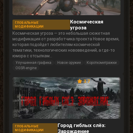
Космическая
ГЛОБАЛЬНЫЕ
МОДИФИКАЦИИ
угроза
Космическая угроза — это небольшая сюжетная
модификация от разработчика проекта Новое время,
которая подойдет любителям космической
тематики, технологических нововведений, а где-то
юмора с отсылкам...
Улучшенная графика
Новое оружие
Короткометражки
OGSR-engine
3.7
10 отзывов
Город гиблых слёз:
ГЛОБАЛЬНЫЕ
МОДИФИКАЦИИ
Зарождение