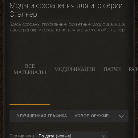
Моды и сохранения для игр серии
Сталкер
Здесь собраны глобальные, сюжетные модификации, а
также репаки и сохранения для игр вселенной Сталкер
ВСЕ
МОДИФИКАЦИИ
ПАТЧИ
РА
МАТЕРИАЛЫ
УЛУЧШЕННАЯ ГРАФИКА
НОВОЕ ОРУЖИЕ
ОРУЖЕЙНЫЙ ПАК
БИЛДОВСКАЯ АТМОСФЕРА
Сортировка:
ХАРДКОРНЫЙ МОД
АВТОРСКИЕ ЛОКАЦИИ