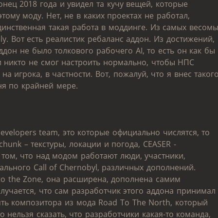
онец 2018 года и увидел та кучу вещей, которые
этому моду. Нет, не в каких проектах не работал,
динственная такая работа в моддинге. Из самых весом
ly. Вот есть реалистик ребаланс аддон. Из достижений,
аддон не было толкового рабочего AI, то есть он как бы
 и никто не смог настроить нормально, чтобы НПС
а игрока, в частности. Вот, пожалуй, что я внес таког
ня по крайней мере.
evelopers team, это которые официально числятся, то
tchunk – текстуры, локации и погода, CEASER -
 том, что над модом работают люди, участники,
льного Call of Chernobyl, различных дополнений.
to the Zone, она расширена, дополнена самим
лучается, что сам разработчик этого аддона принимал
ять композитора из мода Road To The North, который
о нельзя сказать, что разработчики какая-то команда,