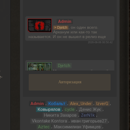
Admin
, он один всего.
> Djetch
Арканум или как-то так
называется. И он не вышел в релиз еще
2026-08-06 00:50:42
Djetch
,
Мены порекомендуйте какой
-
то мод чтобы пройти тч с
другом
Авторизация
2026-08-05 21:01:28
,
,
,
,
Admin
Кобальт
Alex_Under
IzverG
,
,
,
Djetch
Ковырялов
cycle
Денис Жук
,
,
, на базе в темной
Никита Захаров
ZerN1k
> Alehandro
долине
,
,
Vkontake Kontora
иван григорьев27
2026-08-05 21:00:58
,
,
Aztec
Максимилиан Уфимцев