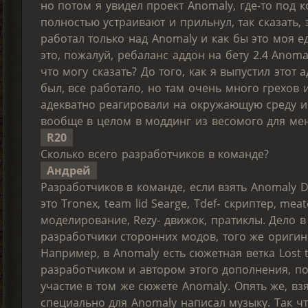
но потом я увидел проект Anomaly, где-то под к
полностью устраивают и прильнул, так сказать, 
работал только над Anomaly и как бы это моя е
это, пожалуй, ребаланс аддон на бету 2.4 Anoma
что могу сказать? До того, как я выпустил этот 
был, все работало, но там очень много грехов
адекватно реагировали на окружающую среду и н
вообще в целом в моддинг из весомого для ме
R20
Сколько всего разработчиков в команде?
Андрей
Разработчиков в команде, если взять Anomaly D
это Tronex, team lid Searge, Tdef- скриптер, mea
моделирование, Rezy- движок, пратиклы. Дело в
разработчики сторонних модов, того же оригина
Например, в Anomaly есть сюжетная ветка Lost 
разработчиком и автором этого дополнения, по
участие в том же сюжете Anomaly. Опять же, вз
специально для Anomaly написал музыку. Так чт