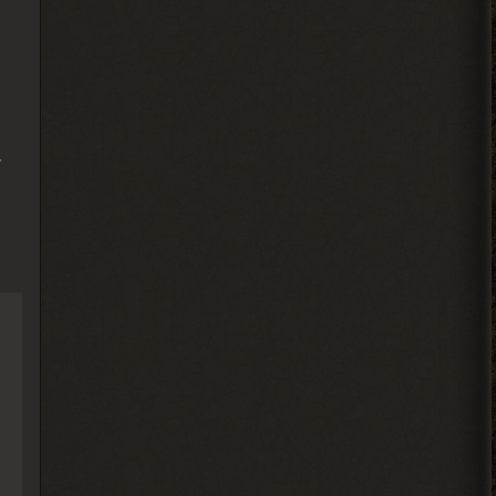
Вадим Копусов
, там не читают
> Ковырялов
это мод на 4 патч но 6 патч
есть
2026-08-04 13:34:02
,
Ковырялов
, это стоит
> Вадим Копусов
писать в комментариях под
самим модом.
Судя по самому логу, он ругается на
отсутствие звукового файла у Грозы.
2026-08-04 11:25:37
Ковырялов
, пусть не
> Андрей Frost
торопятся, иначе я вообще
не закончу прохождение этого мода... Х)