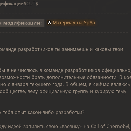
одификации$CUT$
для модификации:
Материал на SpAa
команде разработчиков ты занимаешь и каковы твои
 бы я не числюсь в команде разработчиков официально
 возможности брать дополнительные обязанности. В кое
но с января текущего года. В общем, я сейчас являюсь
ообществе, веду официальную группу и курирую тему
у тебя опыт какой-либо разработки?
у идеей запилить свою «васянку» на Call of Chernobyl,