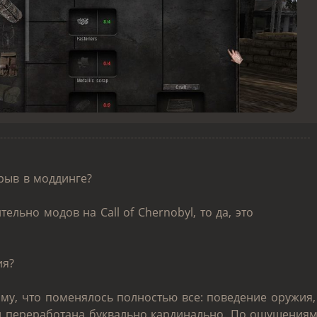
рыв в моддинге?
ельно модов на Call of Chernobyl, то да, это
ия?
му, что поменялось полностью все: поведение оружия,
й переработана буквально кардинально. По ощущения