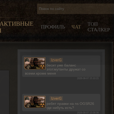
РАКТИВНЫЕ
ТОП
ПРОФИЛЬ
ЧАТ
СТАЛКЕР
Ы
IzverG
бесит уже баланс
этот.мутанты дружат со
всеми.кроме меня
2026-08-07 15:10:21
IzverG
ребят правки на ns OGSR26
где нибуть есть?
2026-08-07 15:08:56