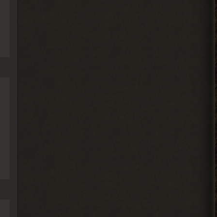
Djetch
, у меня квест на
> Alehandro
подключение света у
бармена еще
2026-08-04 18:13:23
Alehandro
, водила ещё,
> Djetch
механика у тя нет пока
скорей всего.
2026-08-04 18:12:06
Djetch
, та я уже
> Alehandro
разобрался спасибо
2026-08-04 18:11:56