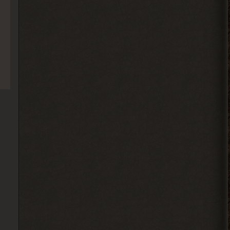
Alehandro
, Вист, Хакер,
> Djetch
Кулинар, Гоша, медик Леонид
чтоль, кладовщик не помню как его, Лис.
Всех короче тыкай.
2026-08-04 18:08:46
Ковырялов
, здесь, то
> Вадим Копусов
бишь в чате, их вообще никто
не читает, ибо логи засоряют сам чат
своими размерами.
2026-08-04 17:59:50
Djetch
, оказывается
> Alehandro
Гоша челнок пришел, но он
на одном месте стоит
2026-08-04 17:59:40
м