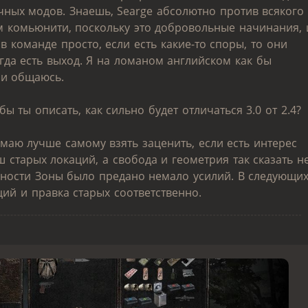
чных модов. Знаешь, Searge абсолютно против всякого
м комьюнити, поскольку это добровольные начинания, 
 в команде просто, если есть какие-то споры, то они
егда есть выход. Я на ломаном английском как бы
 и общаюсь.
ы ты описать, как сильно будет отличаться 3.0 от 2.4?
маю лучше самому взять заценить, если есть интерес
ш старых локаций, а свобода и геометрия так сказать н
нности Зоны было предано немало усилий. В следующи
ций и правка старых соответственно.