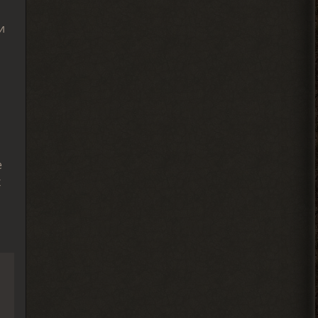
Djetch
и
А че делать если машину
угнали? В солянке
2026-08-05 14:07:27
Djetch
, ну так я делаю
> Alehandro
2026-08-04 18:16:12
е
х
Alehandro
, ну так делай, до
> Djetch
определённого момента надо
инфраструктуру на базе налаживать и
всем помогать.
2026-08-04 18:15:24