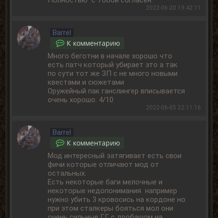
2022-06-20 19:42:11
Barrel
К комментарию
Много беготни в начале хорошо что
есть патч который убирает это а так
по сути тот же ЗП с не много новыми
квестами и сюжетами
Оружейный пак ганслингер вписывается
очень хорошо. 4/10
2022-06-05 22:11:16
Barrel
К комментарию
Мод интересный затягивает есть свои
фичи которые отличают мод от
остальных.
Есть некоторые баги мелочные и
некоторые недопонимания например
нужно убить 3 кровосись на кордоне но
при этом сталкеры бояться мол они
очень сильные ГГ с дробашом на