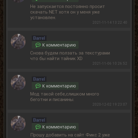
Не запускается постоянно просит
скачать NET хотя он у меня уже
установлен.
2021-11-14 13:22:40
Barrel
К комментарию
Снова будем ползать за текстурами
что бы найти тайник XD
2021-11-06 10:26:52
Barrel
К комментарию
Мод такой себе,слишком много
беготни и писанины.
2020-12-02 19:23:07
Barrel
К комментарию
Прошу добавить на сайт Фикс 2 уже