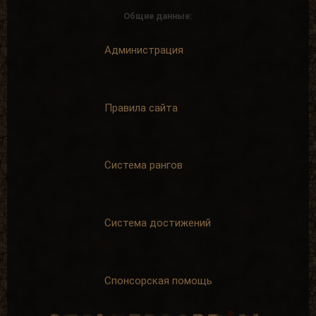
Общие данные:
Первая вылазка
Долгожитель
Администрация
Просмотреть
Зайти на сайт
1000
30 дней
материалов
подряд
сайта
+ 150 опыта
+ 50 опыта
Правила сайта
Система рангов
Финиш
Коммерсант
Зайти на сайт
Продать 150
60 дней
сборок
подряд
+ 75 опыта
Система достижений
+ 200 опыта
Спонсорская помощь
Не могу молчать!
На одном дыхании
Написать 5
Написать 25