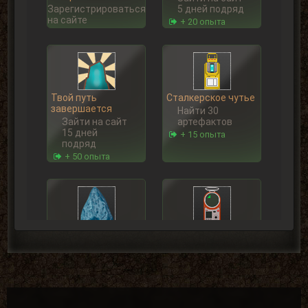
Зарегистрироваться
5 дней подряд
на сайте
+ 20 опыта
Твой путь
Сталкерское чутье
завершается
Найти 30
Зайти на сайт
артефактов
15 дней
+ 15 опыта
подряд
+ 50 опыта
Первые успехи
Искатель
Продать 50
Найти 100
сборок
артефактов
+ 50 опыта
+ 25 опыта