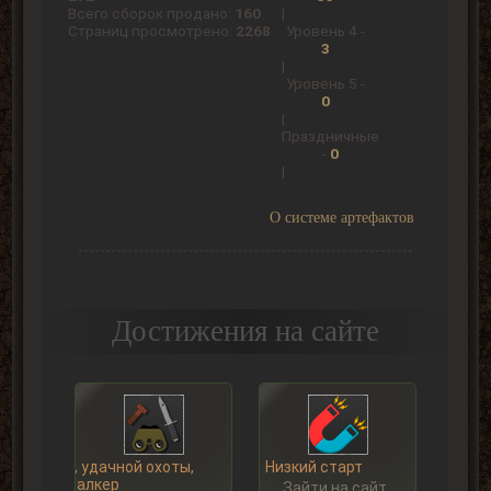
Всего сборок продано:
160
|
Страниц просмотрено:
2268
Уровень 4 -
3
|
Уровень 5 -
0
|
Праздничные
-
0
|
О системе артефактов
Достижения на сайте
Ну, удачной охоты,
Низкий старт
Сталкер
Зайти на сайт