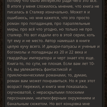
потому что было интересно ради чего это всё.
В итоге у меня сложилось мнение, что книга не
писалась в Сталкер изначально. Может я и
ошибаюсь, но мне кажется, что это просто
роман про попаданцев, про параллельные
миры, про всё что угодно, но только не про
сталкер. Но вот издали его в этой серии, хоть
тут ему и не место. Автор намешал в книге
целую кучу всего. И дикари-папуасы и ученые и
богомолы и попаданцы из 20 и 22 века и
гвардейцы императора и черт знает кто еще.
Книга-то, по сути, не плохая. Если вам лет 10-
14, вы увлекаетесь фантастикой и
приключенческими романами, то, думаю,
роман вам может понравиться. Но я уже этот
возраст пережил, и книга мне показалась
скучноватой, с нераскрытыми плоскими
персонажами, неатмосферным окружением и
банальным сюжетом. Но вот концовка мне