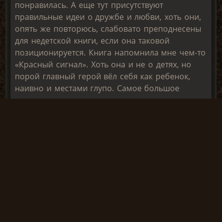
понравилась. А еще тут присутствуют
правильные идеи о дружбе и любви, хоть они,
опять же повторюсь, слабовато преподнесены
для недетской книги, если она таковой
позиционируется. Книга напомнила мне чем-то
«Красный сигнал». Хоть она и не о детях, но
порой главный герой вёл себя как ребенок,
наивно и местами глупо. Самое большое
разочарование вызывает как раз
несоответствие между ожиданиями от книги и
тем, чем она является на самом деле. Ждешь
крепкого сталкерского постап романа от
опытного и проверенного временем автора, а
получаешь детскую книжку. На ум приходят
книги Кира Булычева, Алиса, Громозека и так
далее. Это всё очень интересно в
определенном возрасте, но, покупая книгу по
сталкеру, ждешь совсем не этого.
Я не перестану следить за творчеством Андрея