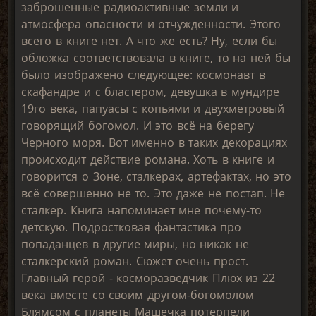
заброшенные радиоактивные земли и
атмосфера опасности и отчужденности. Этого
всего в книге нет. А что же есть? Ну, если бы
обложка соответствовала в книге, то на ней бы
было изображено следующее: космонавт в
скафандре и с бластером, девушка в мундире
19го века, папуасы с копьями и двухметровый
говорящий богомол. И это всё на берегу
Черного моря. Вот именно в таких декорациях
происходит действие романа. Хоть в книге и
говорится о Зоне, сталкерах, артефактах, но это
всё совершенно не то. Это даже не постап. Не
сталкер. Книга напоминает мне почему-то
детскую. Подростковая фантастика про
попаданцев в другие миры, но никак не
сталкерский роман. Сюжет очень прост.
Главный герой - косморазведчик Плюх из 22
века вместе со своим другом-богомолом
Блямсом с планеты Машечка потерпели