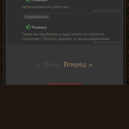
перезарядка не работает
2023-03-10 14:35:57
Sega Marenin
Полезно
Такая же проблема и еще около костров не
сохраняет. Полное дерьмо, а не модификация
2024-11-08 18:26:13
« Назад
Вперёд »
Вы не
можете
отправлять
комментарии
так, как не
АВТОРИЗОВАНЫ