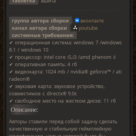
таблетка
: вшита
группа автора сборки
:
вконтакте
канал автора сборки
:
youtube
системные требования:
✔ операционная система: windows 7 /windows
8.1 / windows 10
✔ процессор: intel core i5,i3 /amd phenom ii
✔ оперативная память: 4 гб
✔ видеокарта: 1024 mb / nvidia® geforce™ / ati
radeon®
✔ звуковая карта: звуковое устройство,
совместимое с directx® 9.0с
✔ свободное место на жестком диске: 11 гб
Описание:
Авторы ставили перед собой задачу сделать
качественную и стабильную геймплейную
модификацию, целью которой было бы