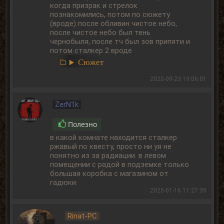
когда призрак и стрелок
познакомились, потом по сюжету
(вроде) после обливин чистое небо,
после чистое небо был тень
чернобыля, после тч был зов припяти и
потом сталкер 2 вроде
Сюжет
2025-09-23 19:06:01
ZerN1k
Полезно
в какой комнате находится сталкер
ржавый по квесту, просто ни уя не
понятно из за радиации. в левом
помещении с радой в подземке только
большая коробка с магазином от
гадюки.
2025-01-16 11:27:39
Rinat-PC