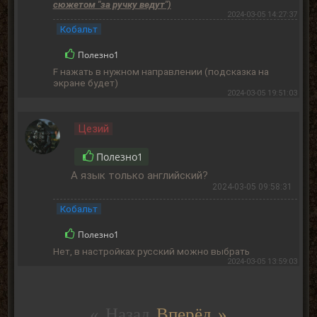
сюжетом "за ручку ведут")
2024-03-05 14:27:37
Кобальт
Полезно
1
F нажать в нужном направлении (подсказка на
экране будет)
2024-03-05 19:51:03
Цезий
Полезно
1
А язык только английский?
2024-03-05 09:58:31
Кобальт
Полезно
1
Нет, в настройках русский можно выбрать
2024-03-05 13:59:03
« Назад
Вперёд »