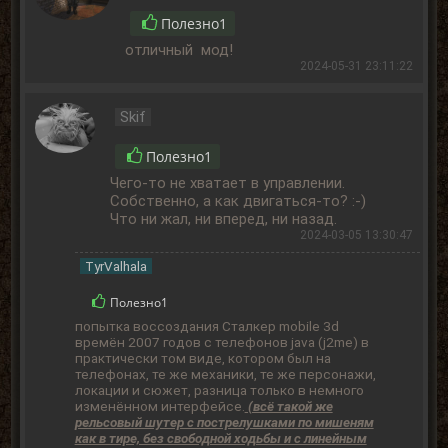
Полезно
1
отличный мод!
2024-05-31 23:11:22
Skif
Полезно
1
Чего-то не хватает в управлении.
Собственно, а как двигаться-то? :-)
Что ни жал, ни вперед, ни назад.
2024-03-05 13:30:47
TyrValhala
Полезно
1
попытка воссоздания Сталкер mobile 3d
времён 2007 годов с телефонов java (j2me) в
практически том виде, котором был на
телефонах, те же механики, те же персонажи,
локации и сюжет, разница только в немного
изменённом интерфейсе.
(всё такой же
рельсовый шутер с пострелушками по мишеням
как в тире, без свободной ходьбы и с линейным