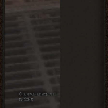
Сталкер диверсант
гибрид