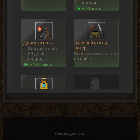
подряд
+ 50 опыта
Долгожитель
Ну, удачной охоты,
Сталкер
Зайти на сайт
30 дней
Зарегистрироваться
подряд
на сайте
+ 150 опыта
Сталкерское чутье
Не могу молчать!
Найти 30
Написать 5
артефактов
комментариев
+ 15 опыта
+ 5 опыта
Общие данные: