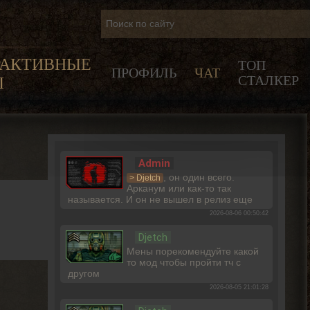
РАКТИВНЫЕ
ТОП
ПРОФИЛЬ
ЧАТ
СТАЛКЕР
Ы
Admin
, он один всего.
> Djetch
Арканум или как-то так
называется. И он не вышел в релиз еще
2026-08-06 00:50:42
Djetch
Мены порекомендуйте какой
то мод чтобы пройти тч с
другом
2026-08-05 21:01:28