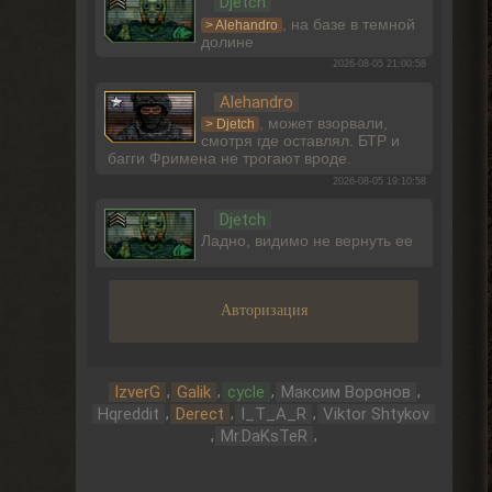
Djetch
, на базе в темной
> Alehandro
долине
2026-08-05 21:00:58
Alehandro
, может взорвали,
> Djetch
смотря где оставлял. БТР и
багги Фримена не трогают вроде.
2026-08-05 19:10:58
Djetch
Ладно, видимо не вернуть ее
2026-08-05 15:46:22
Авторизация
Djetch
-3 часа прогресса, кайффф
2026-08-05 14:08:44
,
,
,
,
IzverG
Galik
cycle
Максим Воронов
Djetch
,
,
,
Hqreddit
Derect
I_T_A_R
Viktor Shtykov
,
,
А че делать если машину
Mr.DaKsTeR
угнали? В солянке
2026-08-05 14:07:27