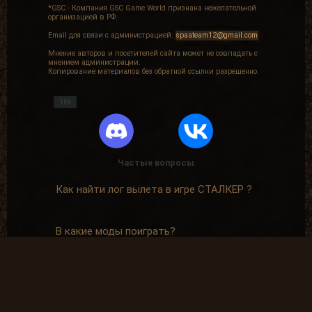
*GSC - Компания GSC Game World признана нежелательной
организацией в РФ.
Email для связи с администрацией:
spaateam12@gmail.com
Мнение авторов и посетителей сайта может не совпадать с
мнением администрации.
Копирование материалов без обратной ссылки разрешенно.
16+
Частые вопросы
Как найти лог вылета в игре СТАЛКЕР ?
В какие моды поиграть?
Где скачать оригинальную версию игры?