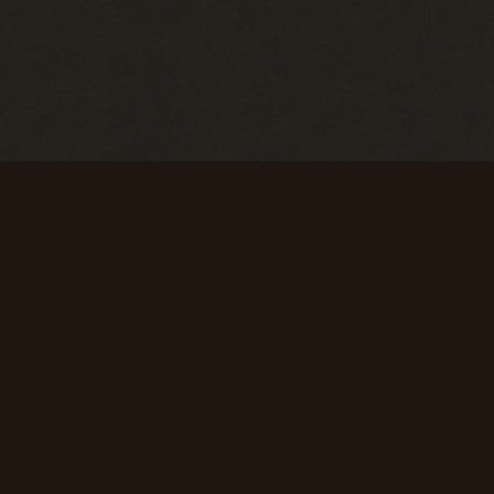
Первые успехи
Коммерсант
Продать 50
Продать 150
сборок
сборок
+ 50 опыта
+ 75 опыта
Первая вылазка
Исследователь
Просмотреть
Просмотреть
1000
10 000
материалов
материалов
сайта
сайта
+ 50 опыта
+ 150 опыта