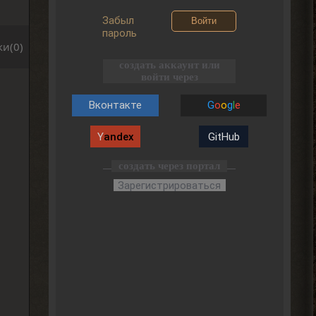
Забыл
Войти
пароль
и(0)
создать аккаунт или
войти через
Вконтакте
G
o
o
g
l
e
Y
andex
GitHub
создать через портал
Зарегистрироваться