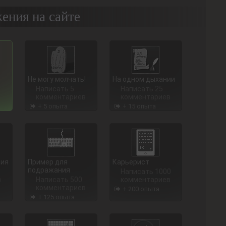
ения на сайте
Не могу молчать!
На одном дыхании
Написать 5
Написать 25
комментариев
комментариев
+ 5 опыта
+ 15 опыта
ния
Пример для
Карьерист
подражания
Написать 1000
в
Написать 500
комментариев
комментариев
+ 200 опыта
+ 125 опыта