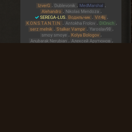
,
,
,
IzverG
Dublevonik
MedMarshal
,
,
Alehandro
Nikolas Mendoza
,
,
,
SEREGA-LUS
Водильчик
Vit4lij
,
,
,
K.O.N.S.T.A.N.T.I.N.
Antokha Frolov
DIOnich
,
,
,
serz melnik
Stalker Vampir
Yaroslav98
,
,
smoy smoye
Kolya Bologov
,
,
Anubarak Nerubian
Алексей Арутюнов
,
,
,
,
Aztec
Просто Тит
Dima Ermak
biveee
,
,
,
Andrey Gorelov
Dimaruu
vologon
,
Леха Алексей
Охота за артефактами
До выброса
02 Дней