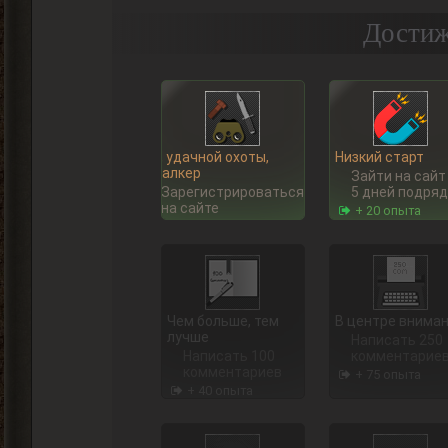
Достиж
Ну, удачной охоты,
Низкий старт
Сталкер
Зайти на сайт
Зарегистрироваться
5 дней подряд
на сайте
+ 20 опыта
Чем больше, тем
В центре внима
лучше
Написать 250
Написать 100
комментарие
комментариев
+ 75 опыта
+ 40 опыта