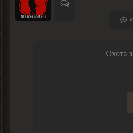
К
Охота з