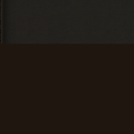
«Тесты»
+ 250 опыта
Искатель
Счастливчик
Найти 100
Найти 500
артефактов
артефактов
+ 25 опыта
+ 100 опыта
Мусоросборщик
Финиш
Продать 600
Зайти на сайт
сборок
60 дней
подряд
+ 150 опыта
+ 200 опыта