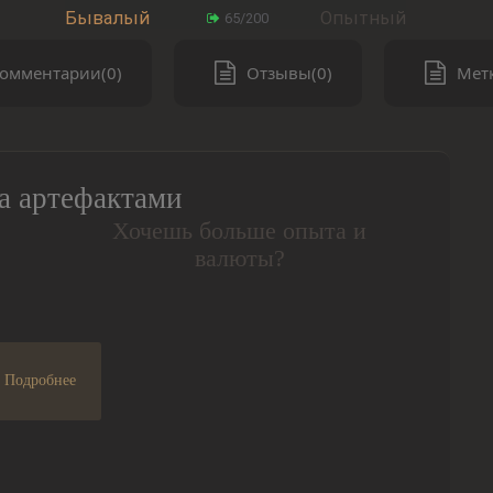
Бывалый
Опытный
65/200
омментарии(0)
Отзывы(0)
Метк
а артефактами
Хочешь больше опыта и
валюты?
Подробнее