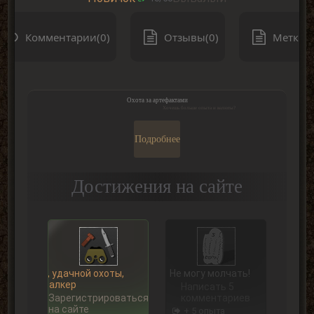
Комментарии(0)
Отзывы(0)
Метки(0
Охота за артефактами
Хочешь больше опыта и валюты?
Подробнее
Достижения на сайте
Ну, удачной охоты,
Не могу молчать!
Сталкер
Написать 5
Зарегистрироваться
комментариев
на сайте
+ 5 опыта