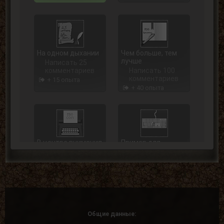
На одном дыхании
Чем больше, тем
лучше
Написать 25
комментариев
Написать 100
комментариев
+ 15 опыта
+ 40 опыта
В центре внимания
Пример для
подражания
Написать 250
комментариев
Написать 500
комментариев
+ 75 опыта
+ 125 опыта
Общие данные: