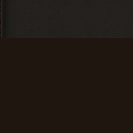
Искатель
Счастливчик
Найти 100
Найти 500
артефактов
артефактов
+ 25 опыта
+ 100 опыта
Мусоросборщик
Финиш
Продать 600
Зайти на сайт
сборок
60 дней
подряд
+ 150 опыта
+ 200 опыта