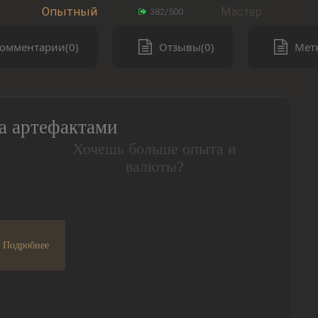
Опытный
Мастер
382/500
омментарии(0)
Отзывы(0)
Метк
а артефактами
Хочешь больше опыта и
валюты?
Подробнее