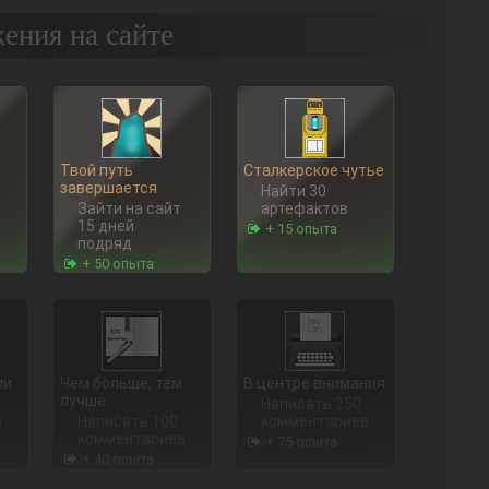
ения на сайте
Твой путь
Сталкерское чутье
завершается
Найти 30
Зайти на сайт
артефактов
15 дней
+ 15 опыта
подряд
+ 50 опыта
ии
Чем больше, тем
В центре внимания
лучше
Написать 250
в
Написать 100
комментариев
комментариев
+ 75 опыта
+ 40 опыта