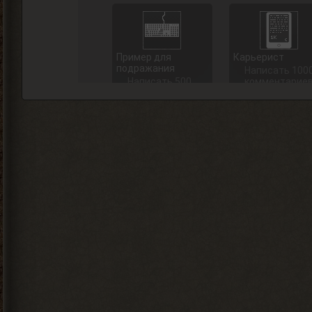
Пример для
Карьерист
подражания
Написать 100
Написать 500
комментарие
комментариев
+ 200 опыта
+ 125 опыта
Тестировщик
Дневная поул-
позиция
Выдается
пользователю,
Награждаетс
который
пользователь,
составил
который заня
полностью
1 место в
готовый тест
дневном топе
по вселенной
в разделе
Stalker
«Тесты»
+ 100 опыта
+ 100 опыта