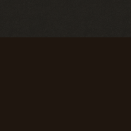
Первые успехи
Коммерсант
Продать 50
Продать 150
сборок
сборок
+ 50 опыта
+ 75 опыта
Первая вылазка
Исследователь
Просмотреть
Просмотреть
1000
10 000
материалов
материалов
сайта
сайта
+ 50 опыта
+ 150 опыта