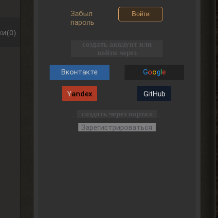
Забыл
Войти
пароль
и(0)
создать аккаунт или
войти через
Вконтакте
G
o
o
g
l
e
Y
andex
GitHub
создать через портал
Зарегистрироваться