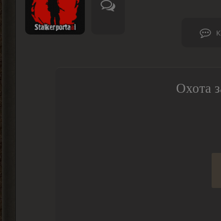
К
Охота з