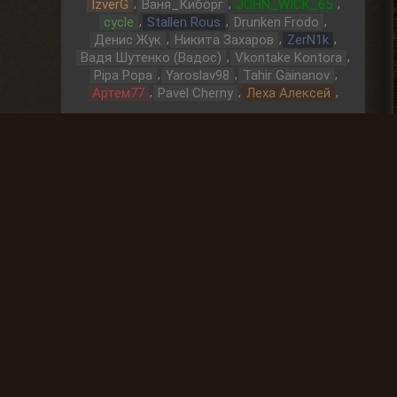
,
,
,
IzverG
Ваня_Киборг
JOHN_WICK_65
,
,
,
cycle
Stallen Rous
Drunken Frodo
,
,
,
Денис Жук
Никита Захаров
ZerN1k
,
,
Вадя Шутенко (Вадос)
Vkontake Kontora
,
,
,
Pipa Popa
Yaroslav98
Tahir Gainanov
,
,
,
Артем77
Pavel Cherny
Леха Алексей
Охота за артефактами
До выброса
02 Дней