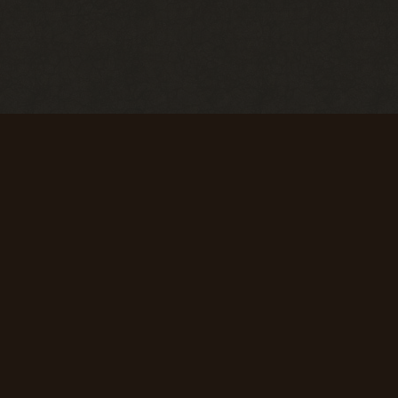
Первые успехи
Коммерсант
Продать 50
Продать 150
сборок
сборок
+ 50 опыта
+ 75 опыта
Первая вылазка
Исследователь
Просмотреть
Просмотреть
1000
10 000
материалов
материалов
сайта
сайта
+ 50 опыта
+ 150 опыта
SpAa team 2010-2024
*GSC - Компания GSC Game World признана нежелательной
организацией в РФ.
Super star