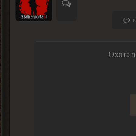
К
Охота з