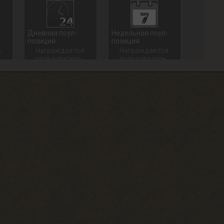
Дневная поул-
Недельная поул-
позиция
позиция
,
Награждается
Награждается
пользователь,
пользователь,
который занял
который занял
1 место в
1 место в
дневном топе
недельном
в разделе
топе в
«Тесты»
разделе
«Тесты»
+ 100 опыта
+ 250 опыта
Долгожитель
Сталкерское чутье
Зайти на сайт
Найти 30
30 дней
артефактов
подряд
+ 15 опыта
+ 150 опыта