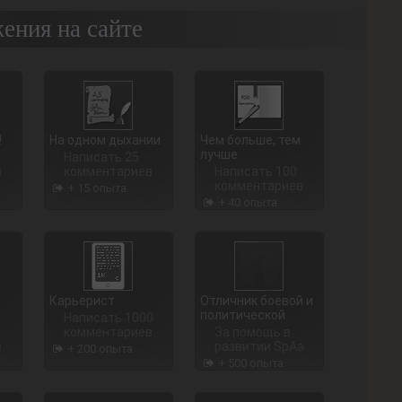
ения на сайте
!
На одном дыхании
Чем больше, тем
лучше
Написать 25
в
комментариев
Написать 100
комментариев
+ 15 опыта
+ 40 опыта
Карьерист
Отличник боевой и
политической
Написать 1000
комментариев
За помощь в
в
развитии SpAa
+ 200 опыта
+ 500 опыта