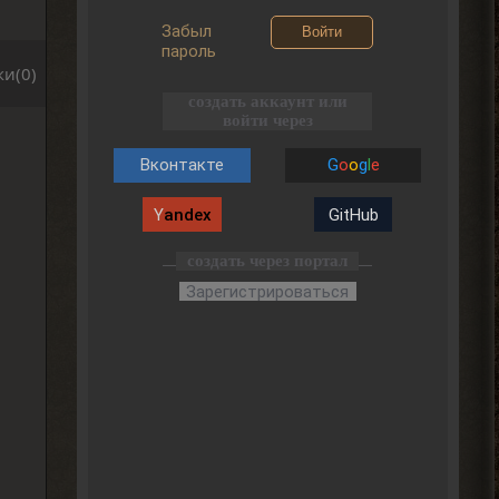
Забыл
Войти
пароль
и(0)
создать аккаунт или
войти через
Вконтакте
G
o
o
g
l
e
Y
andex
GitHub
создать через портал
Зарегистрироваться