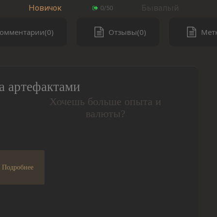
Новичок
Бывалый
0/50
омментарии(0)
Отзывы(0)
Метк
а артефактами
Хочешь больше опыта и
валюты?
Подробнее