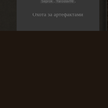
,
,
Seprok
Yaroslav98
Охота за артефактами
До выброса
01 Дней
Частые вопросы
Как найти лог вылета в игре СТАЛКЕР ?
В какие моды поиграть?