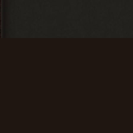
Искатель
Счастливчик
Найти 100
Найти 500
артефактов
артефактов
+ 25 опыта
+ 100 опыта
Мусоросборщик
Финиш
Продать 600
Зайти на сайт
сборок
60 дней
подряд
+ 150 опыта
+ 200 опыта
Общие данные:
Администрация
Правила сайта
Проводник