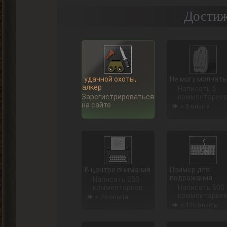
Достиж
Ну, удачной охоты,
Не могу молчать
Сталкер
Написать 5
Зарегистрироваться
комментарие
на сайте
+ 5 опыта
В центре внимания
Пример для
подражания
Написать 250
комментариев
Написать 500
комментарие
+ 75 опыта
+ 125 опыта