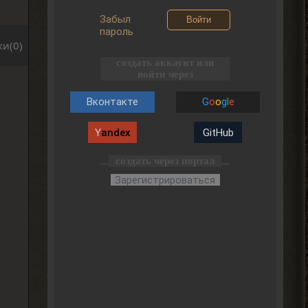
Забыл
Войти
пароль
и(0)
создать аккаунт или
войти через
Вконтакте
G
o
o
g
l
e
Y
andex
GitHub
создать через портал
Зарегистрироваться