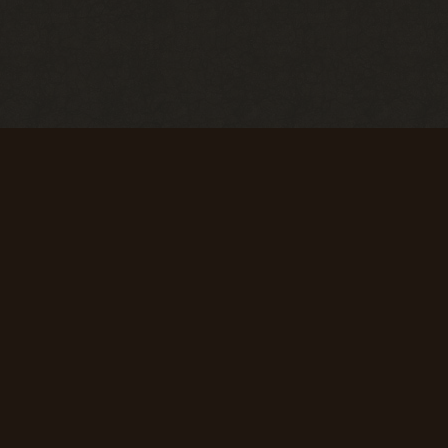
Первые успехи
Коммерсант
Продать 50
Продать 150
сборок
сборок
+ 50 опыта
+ 75 опыта
Первая вылазка
Исследователь
Просмотреть
Просмотреть
1000
10 000
материалов
материалов
сайта
сайта
+ 50 опыта
+ 150 опыта
Super star