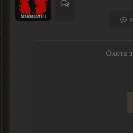
К
Охота з