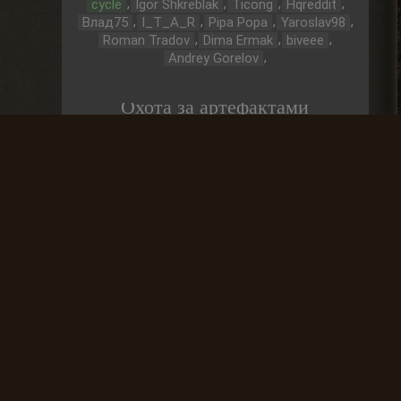
,
,
,
,
cycle
Igor Shkreblak
Ticong
Hqreddit
,
,
,
,
Влад75
I_T_A_R
Pipa Popa
Yaroslav98
,
,
,
Roman Tradov
Dima Ermak
biveee
,
Andrey Gorelov
Охота за артефактами
До выброса
03 Дней
Частые вопросы