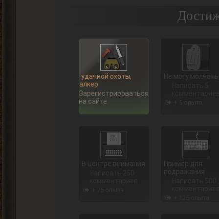
Достиж
Ну, удачной охоты,
Не могу молчать
Сталкер
Написать 5
Зарегистрироваться
комментарие
на сайте
+ 5 опыта
В центре внимания
Пример для
подражания
Написать 250
комментариев
Написать 500
комментарие
+ 75 опыта
+ 125 опыта