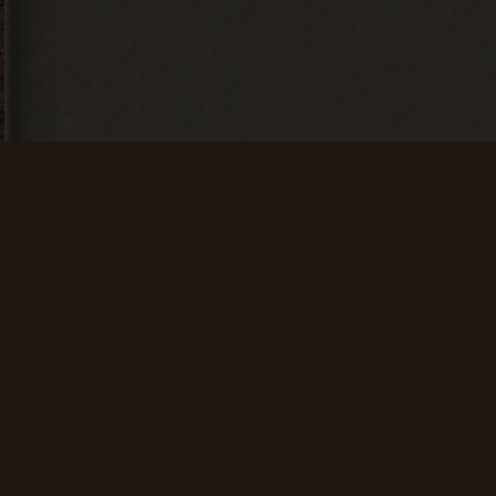
Искатель
Счастливчик
Найти 100
Найти 500
артефактов
артефактов
+ 25 опыта
+ 100 опыта
Мусоросборщик
Финиш
Продать 600
Зайти на сайт
сборок
60 дней
подряд
+ 150 опыта
+ 200 опыта
Общие данные:
Проводник