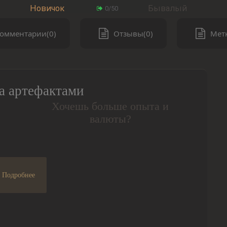
Новичок
Бывалый
0/50
омментарии(0)
Отзывы(0)
Метк
а артефактами
Хочешь больше опыта и
валюты?
Подробнее