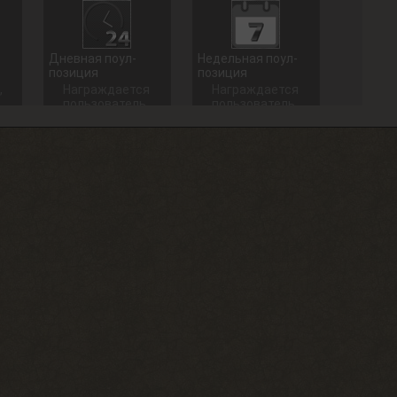
Дневная поул-
Недельная поул-
позиция
позиция
,
Награждается
Награждается
пользователь,
пользователь,
который занял
который занял
1 место в
1 место в
дневном топе
недельном
в разделе
топе в
«Тесты»
разделе
«Тесты»
+ 100 опыта
+ 250 опыта
Долгожитель
Сталкерское чутье
Зайти на сайт
Найти 30
30 дней
артефактов
подряд
+ 15 опыта
+ 150 опыта