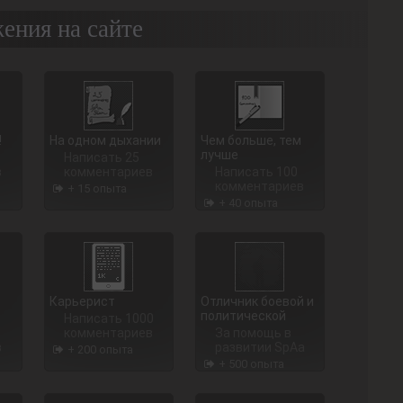
ения на сайте
!
На одном дыхании
Чем больше, тем
лучше
Написать 25
в
комментариев
Написать 100
комментариев
+ 15 опыта
+ 40 опыта
Карьерист
Отличник боевой и
политической
Написать 1000
комментариев
За помощь в
в
развитии SpAa
+ 200 опыта
+ 500 опыта