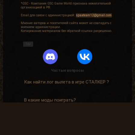
*GSC - Компания GSC Game World признана нежелательной
организацией в РФ.
Email для связи с администрацией:
spaateam12@gmail.com
Мнение авторов и посетителей сайта может не совпадать с
мнением администрации.
Копирование материалов без обратной ссылки разрешенно.
16+
Частые вопросы
Как найти лог вылета в игре СТАЛКЕР ?
В какие моды поиграть?
Где скачать оригинальную версию игры?