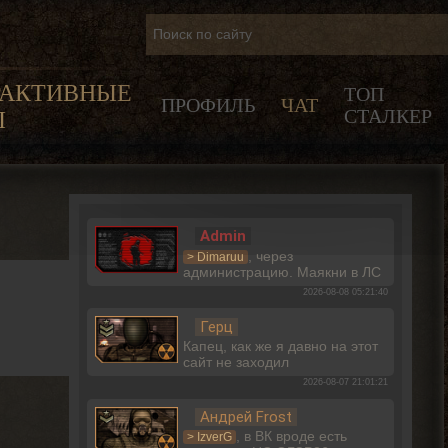
РАКТИВНЫЕ
ТОП
ПРОФИЛЬ
ЧАТ
СТАЛКЕР
Ы
Admin
, через
> Dimaruu
администрацию. Маякни в ЛС
2026-08-08 05:21:40
Герц
Капец, как же я давно на этот
сайт не заходил
2026-08-07 21:01:21
Андрей Frost
, в ВК вроде есть
> IzverG