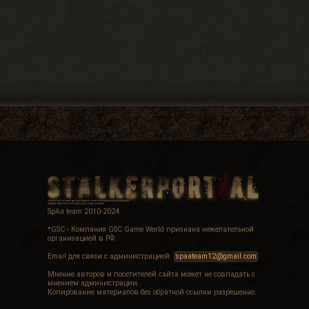
SpAa team 2010-2024
*GSC - Компания GSC Game World признана нежелательной
организацией в РФ.
Email для связи с администрацией:
spaateam12@gmail.com
Мнение авторов и посетителей сайта может не совпадать с
мнением администрации.
Копирование материалов без обратной ссылки разрешенно.