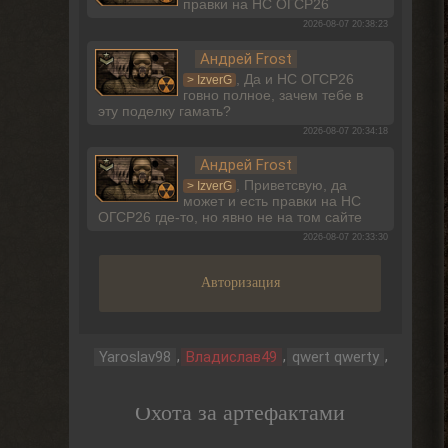
правки на НС ОГСР26
2026-08-07 20:38:23
Андрей Frost
, Да и НС ОГСР26
> IzverG
говно полное, зачем тебе в
эту поделку гамать?
2026-08-07 20:34:18
Андрей Frost
, Приветсвую, да
> IzverG
может и есть правки на НС
ОГСР26 где-то, но явно не на том сайте
2026-08-07 20:33:30
Dimaruu
Авторизация
Разместил несколько меток
на карту. Но допустил
некоторые неточности в описании...хотел
бы поправить...но не вижу такого
функционала.
,
,
,
Yaroslav98
Владислав49
qwert qwerty
2026-08-07 17:27:24
Dimaruu
Охота за артефактами
Имею ввиду метки