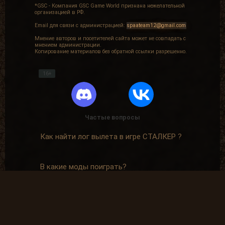
*GSC - Компания GSC Game World признана нежелательной
организацией в РФ.
Email для связи с администрацией:
spaateam12@gmail.com
Мнение авторов и посетителей сайта может не совпадать с
мнением администрации.
Копирование материалов без обратной ссылки разрешенно.
16+
Частые вопросы
Как найти лог вылета в игре СТАЛКЕР ?
В какие моды поиграть?
Где скачать оригинальную версию игры?