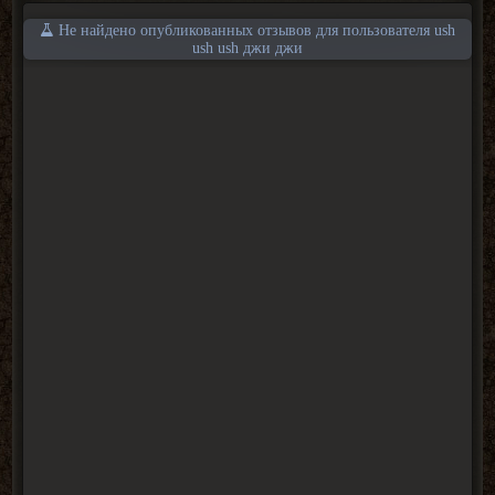
Не найдено опубликованных отзывов для пользователя ush
ush ush джи джи