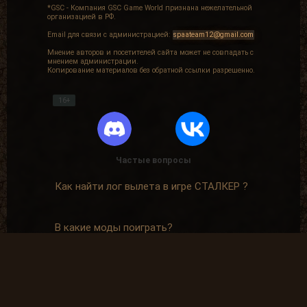
*GSC - Компания GSC Game World признана нежелательной
организацией в РФ.
Email для связи с администрацией:
spaateam12@gmail.com
Мнение авторов и посетителей сайта может не совпадать с
мнением администрации.
Копирование материалов без обратной ссылки разрешенно.
16+
Частые вопросы
Как найти лог вылета в игре СТАЛКЕР ?
В какие моды поиграть?
Где скачать оригинальную версию игры?