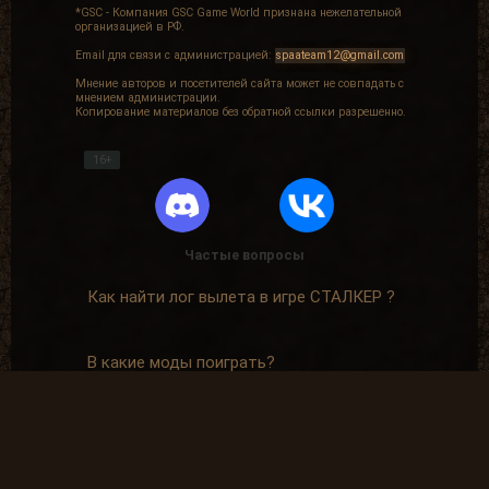
*GSC - Компания GSC Game World признана нежелательной
организацией в РФ.
Email для связи с администрацией:
spaateam12@gmail.com
Мнение авторов и посетителей сайта может не совпадать с
мнением администрации.
Копирование материалов без обратной ссылки разрешенно.
16+
Частые вопросы
Как найти лог вылета в игре СТАЛКЕР ?
В какие моды поиграть?
Где скачать оригинальную версию игры?