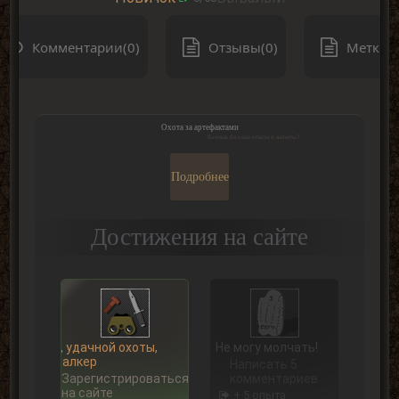
Комментарии(0)
Отзывы(0)
Метки(0
Охота за артефактами
Хочешь больше опыта и валюты?
Подробнее
Достижения на сайте
Ну, удачной охоты,
Не могу молчать!
Сталкер
Написать 5
Зарегистрироваться
комментариев
на сайте
+ 5 опыта