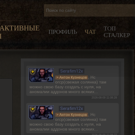
РАКТИВНЫЕ
ТОП
ПРОФИЛЬ
ЧАТ
СТАЛКЕР
Ы
Serafim12x
, Нс
> Антон Кузнецов
огср(свежая солянка) там
можно свою базу создать с нуля, на
аномалии аддонов много всяких...
2026-08-09 11:08:28
Serafim12x
, Нс
> Антон Кузнецов
огср(свежая солянка) там
можно свою базу создать с нуля, на
аномалии аддонов много всяких...