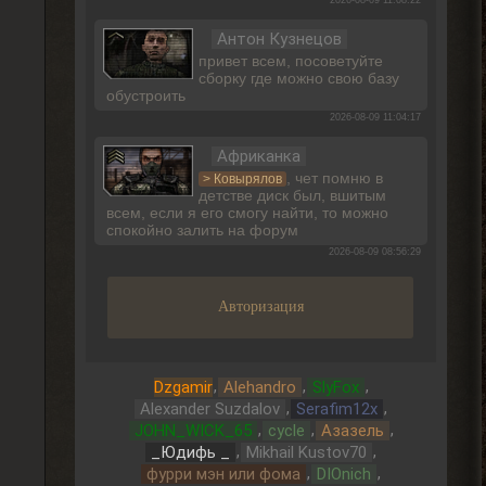
2026-08-09 11:08:22
Антон Кузнецов
привет всем, посоветуйте
сборку где можно свою базу
обустроить
2026-08-09 11:04:17
Африканка
, чет помню в
> Ковырялов
детстве диск был, вшитым
всем, если я его смогу найти, то можно
спокойно залить на форум
2026-08-09 08:56:29
Ковырялов
Авторизация
Точнее, второй сталкер...
перепутал немножечко.
2026-08-09 04:32:53
,
,
,
Dzgamir
Alehandro
SlyFox
Ковырялов
,
,
Alexander Suzdalov
Serafim12x
, мод не мод, а вот
> Alehandro
,
,
,
модельки там всё же стоят
JOHN_WICK_65
cycle
Азазель
внимания! Сам себе на Source портанул.
,
,
_Юдифь _
Mikhail Kustov70
Собственно, только одними модельками и
,
,
фурри мэн или фома
DIOnich
едины... X)