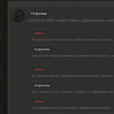
Нефилим
в НС2016 (2023 года) я убил с дури Блэнда, с
Admin
Тут дело не в том жив он сейчас или нет, а в то
Нефилим
так вот не помню диалога, вспомнил только-то, 
.
Admin
Он просил денег за флешку. Можно было убить и 
Нефилим
Вот, значит я его грохнул...капец, что времени н
Admin
3-4 задания пропустили(Не самые интересные)