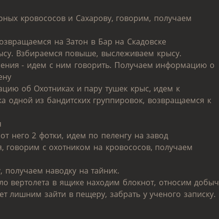
рных кровососов и Сахарову, говорим, получаем
возвращаемся на Затон в Бар на Скадовске
рысу. Взбираемся повыше, выслеживаем крысу.
ачения - идем с ним говорить. Получаем информацию о
ену
цию об Охотниках и пару тушек крыс, идем к
ка одной из бандитских группировок, возвращаемся к
я
от него 2 фотки, идем по пеленгу на завод
я, говорим с охотником на кровососов, получаем
, получаем наводку на тайник.
оло вертолета в ящике находим блокнот, относим добыч
дет лишним зайти в пещеру, забрать у ученого записку.