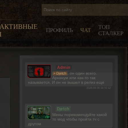
РАКТИВНЫЕ
ТОП
ПРОФИЛЬ
ЧАТ
СТАЛКЕР
Ы
Admin
, он один всего.
> Djetch
Арканум или как-то так
называется. И он не вышел в релиз еще
2026-08-06 00:50:42
Djetch
Мены порекомендуйте какой
то мод чтобы пройти тч с
другом