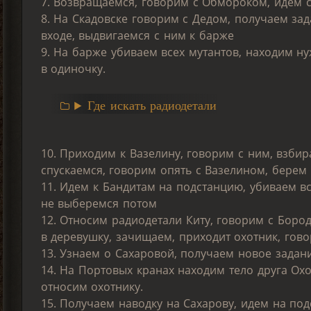
7. Возвращаемся, говорим с Обмороком, идем с
8. На Скадовске говорим с Дедом, получаем за
входе, выдвигаемся с ним к барже
9. На барже убиваем всех мутантов, находим н
в одиночку.
Где искать радиодетали
10. Приходим к Вазелину, говорим с ним, взбир
спускаемся, говорим опять с Вазелином, берем
11. Идем к Бандитам на подстанцию, убиваем вс
не выберемся потом
12. Относим радиодетали Киту, говорим с Боро
в деревушку, зачищаем, приходит охотник, гово
13. Узнаем о Сахаровой, получаем новое задан
14. На Портовых кранах находим тело друга Охо
относим охотнику.
15. Получаем наводку на Сахарову, идем на под