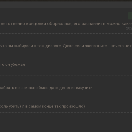
оответственно концовки оборвалась, его заспавнить можно как
202
м, что вы выбирали в том диалоге. Даже если заспавните - ничего не
что он убежал
забрать ее, а можно было дать денег и выкупить
а соль убить) И в самом конце так произошло)