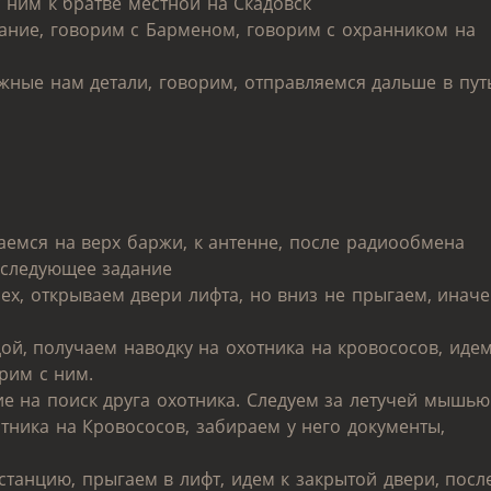
 ним к братве местной на Скадовск
дание, говорим с Барменом, говорим с охранником на
ужные нам детали, говорим, отправляемся дальше в пут
аемся на верх баржи, к антенне, после радиообмена
 следующее задание
ех, открываем двери лифта, но вниз не прыгаем, иначе
дой, получаем наводку на охотника на кровососов, иде
рим с ним.
ие на поиск друга охотника. Следуем за летучей мышью
тника на Кровососов, забираем у него документы,
станцию, прыгаем в лифт, идем к закрытой двери, посл