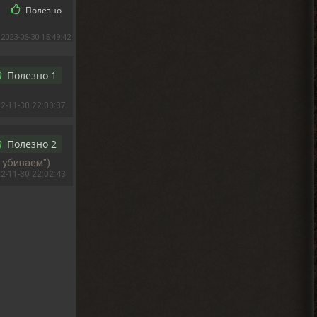
Полезно
2023-06-30 15:49:42
Полезно
1
2-11-30 22:03:37
Полезно
2
 убиваем")
2-11-30 22:02:43