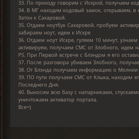
33. По приходу говорим с Искрой, получаем код
34. В МГ находим кодовый замок, открываем, в
Затон к Сахаровой.
35. Отдаем ноутбук Сахаровой, пробуем активир
забираем ноут, идем к Искре
36. Отдаем ноут Искре, гуляем 10 минут, узнаем
активируем, получаем СМС от Злобного, идем на
PS. При Первой встрече с Блэндом я его остави
37. После разговора убиваем Злобного, получа
38. От Блэнда получаем информацию о Молнии и
39. ПО пути получаем СМС от Клыка, находим ег
Последнего Дня.
40. Выносим всю базу с напарниками, спускае
уничтожаем активатор портала.
Все=)