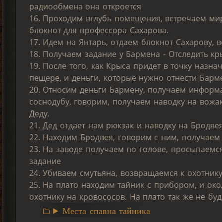
радиообмена она откроется
16. Проходим вглубь помещения, встречаем ми
блокнот для профессора Сахарова.
17. Идем на Янтарь, отдаем блокнот Сахарову, 
18. Получаем задание у Бармена - Отследить к
19. После того, как Крыса придет в точку назн
пещере, и деньги, которые нужно отнести Барм
20. Относим деньги Бармену, получаем информа
соснодубу, говорим, получаем наводку на вожа
Деду.
21. Дед отдает нам рюкзак и наводку на Бродве
22. Находим Бродвея, говорим с ним, получаем 
23. На заводе получаем по голове, просыпаемс
задание
24. Убиваем смутьяна, возвращаемся к охотнику
25. На плато находим тайник с прибором, и ок
охотнику на кровососов. На плато так же не бу
Места спавна тайника