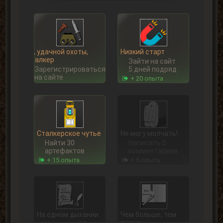
Ну, удачной охоты,
Низкий старт
Сталкер
Зайти на сайт
Зарегистрироваться
5 дней подряд
на сайте
+ 20 опыта
Сталкерское чутье
Не могу молчать!
Найти 30
Написать 5
артефактов
комментариев
+ 15 опыта
+ 5 опыта
На одном дыхании
Чем больше, тем
лучше