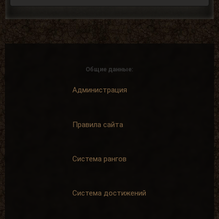
Написать 25
комментариев
Написать 100
комментариев
+ 15 опыта
+ 40 опыта
Общие данные:
В центре внимания
Пример для
подражания
Написать 250
Администрация
комментариев
Написать 500
комментариев
+ 75 опыта
+ 125 опыта
Правила сайта
Система рангов
Карьерист
Отличник боевой и
политической
Написать 1000
комментариев
За помощь в
развитии SpAa
Система достижений
+ 200 опыта
+ 500 опыта