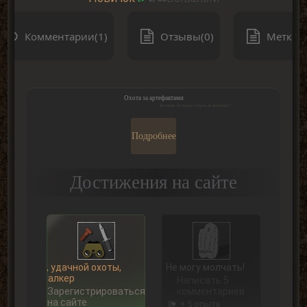
Комментарии(1)
Отзывы(0)
Метки(0
Охота за артефактами
Хочешь больше опыта и валюты?
Подробнее
Достижения на сайте
Ну, удачной охоты,
Не могу молчать!
Сталкер
Написать 5
Зарегистрироваться
комментариев
на сайте
+ 5 опыта