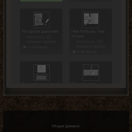
На одном дыхании
Чем больше, тем
лучше
Написать 25
комментариев
Написать 100
комментариев
+ 15 опыта
+ 40 опыта
В центре внимания
Пример для
подражания
Написать 250
комментариев
Написать 500
комментариев
+ 75 опыта
+ 125 опыта
Общие данные: