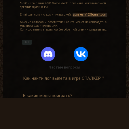
*GSC - Компания GSC Game World признана нежелательной
организацией в РФ.
Email для связи с администрацией:
spaateam12@gmail.com
Мнение авторов и посетителей сайта может не совпадать с
мнением администрации.
Копирование материалов без обратной ссылки разрешенно.
16+
Частые вопросы
Как найти лог вылета в игре СТАЛКЕР ?
В какие моды поиграть?
Где скачать оригинальную версию игры?