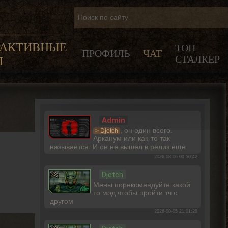
РАКТИВНЫЕ
ТОП
ПРОФИЛЬ
ЧАТ
СТАЛКЕР
Ы
Admin
, он один всего.
> Djetch
Арканум или как-то так
называется. И он не вышел в релиз еще
2026-08-06 00:50:42
Djetch
Мены порекомендуйте какой
то мод чтобы пройти тч с
другом
2026-08-05 21:01:28