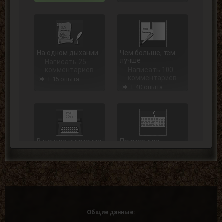
На одном дыхании
Чем больше, тем
лучше
Написать 25
комментариев
Написать 100
комментариев
+ 15 опыта
+ 40 опыта
В центре внимания
Пример для
подражания
Написать 250
комментариев
Написать 500
комментариев
+ 75 опыта
+ 125 опыта
Общие данные: