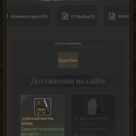
Комментарии(0)
Отзывы(0)
Метки(0
Охота за артефактами
Хочешь больше опыта и валюты?
Подробнее
Достижения на сайте
Ну, удачной охоты,
Не могу молчать!
Сталкер
Написать 5
Зарегистрироваться
комментариев
на сайте
+ 5 опыта