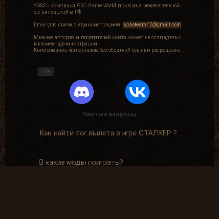
*GSC - Компания GSC Game World признана нежелательной
организацией в РФ.
Email для связи с администрацией:
spaateam12@gmail.com
Мнение авторов и посетителей сайта может не совпадать с
мнением администрации.
Копирование материалов без обратной ссылки разрешенно.
16+
Частые вопросы
Как найти лог вылета в игре СТАЛКЕР ?
В какие моды поиграть?
Где скачать оригинальную версию игры?