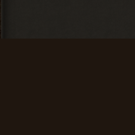
Искатель
Счастливчик
Найти 100
Найти 500
артефактов
артефактов
+ 25 опыта
+ 100 опыта
Мусоросборщик
Финиш
Продать 600
Зайти на сайт
сборок
60 дней
подряд
+ 150 опыта
+ 200 опыта
Проводник