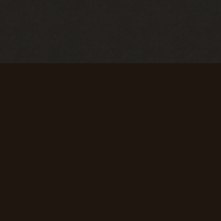
Первые успехи
Коммерсант
Продать 50
Продать 150
сборок
сборок
+ 50 опыта
+ 75 опыта
Первая вылазка
Исследователь
Просмотреть
Просмотреть
1000
10 000
материалов
материалов
сайта
сайта
+ 50 опыта
+ 150 опыта
Super star