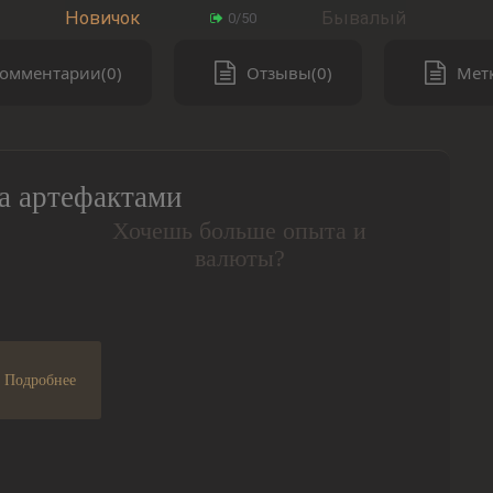
Новичок
Бывалый
0/50
омментарии(0)
Отзывы(0)
Метк
а артефактами
Хочешь больше опыта и
валюты?
Подробнее