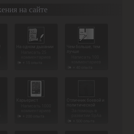
ения на сайте
!
На одном дыхании
Чем больше, тем
лучше
Написать 25
в
комментариев
Написать 100
комментариев
+ 15 опыта
+ 40 опыта
Карьерист
Отличник боевой и
политической
Написать 1000
комментариев
За помощь в
в
развитии SpAa
+ 200 опыта
+ 500 опыта