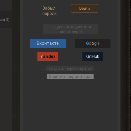
Забыл
Войти
пароль
и(0)
создать аккаунт или
войти через
Вконтакте
G
o
o
g
l
e
Y
andex
GitHub
создать через портал
Зарегистрироваться