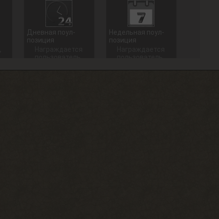
Дневная поул-
Недельная поул-
позиция
позиция
,
Награждается
Награждается
пользователь,
пользователь,
который занял
который занял
1 место в
1 место в
дневном топе
недельном
в разделе
топе в
«Тесты»
разделе
«Тесты»
+ 100 опыта
+ 250 опыта
Долгожитель
Сталкерское чутье
Зайти на сайт
Найти 30
30 дней
артефактов
подряд
+ 15 опыта
+ 150 опыта