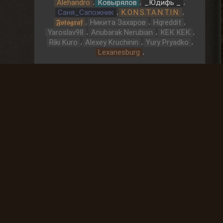
,
,
,
Alehandro
Ковырялов
_Юдифь _
,
,
Саня_Сапожник
K.O.N.S.T.A.N.T.I.N.
,
,
,
𝕱𝖔𝖙𝖔𝖌𝖗𝖆𝖋
Никита Захаров
Hqreddit
,
,
,
Yaroslav98
Anubarak Nerubian
КЕК КЕК
,
,
,
Riki Kuro
Alexey Kruchinin
Yury Pryadko
,
Lexanesburg
Охота за артефактами
До выброса
01 Дней