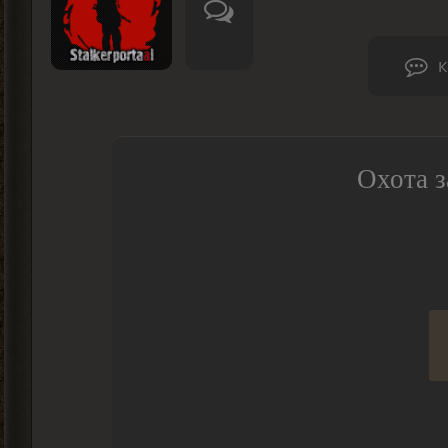
К
Охота з