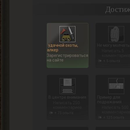
Достиж
Ну, удачной охоты,
Не могу молчать
Сталкер
Написать 5
Зарегистрироваться
комментарие
на сайте
+ 5 опыта
В центре внимания
Пример для
подражания
Написать 250
комментариев
Написать 500
комментарие
+ 75 опыта
+ 125 опыта