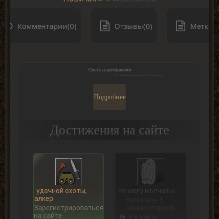
Комментарии(0)
Отзывы(0)
Метки(0
Охота за артефактами
Хочешь больше опыта и валюты?
Подробнее
Достижения на сайте
Ну, удачной охоты,
Не могу молчать!
Сталкер
Написать 5
Зарегистрироваться
комментариев
на сайте
+ 5 опыта