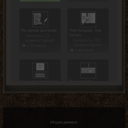
На одном дыхании
Чем больше, тем
лучше
Написать 25
комментариев
Написать 100
комментариев
+ 15 опыта
+ 40 опыта
В центре внимания
Пример для
подражания
Написать 250
комментариев
Написать 500
комментариев
+ 75 опыта
+ 125 опыта
Общие данные: