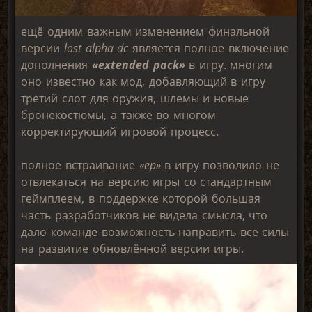
ещё одним важным изменением финальной
версии
lost alpha dc
является полное включение
дополнения
«extended pack»
в игру. многим
оно известно как мод, добавляющий в игру
третий слот для оружия, шлемы и новые
бронекостюмы, а также во многом
корректирующий игровой процесс.
полное встраивание
«ep»
в игру позволило не
отвлекаться на версию игры со стандартным
геймплеем, в поддержке которой большая
часть разработчиков не видела смысла, что
дало команде возможность направить все силы
на развитие обновлённой версии игры.