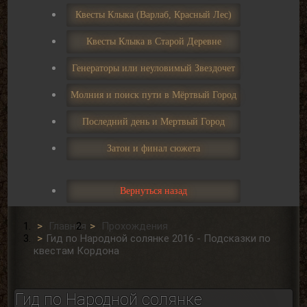
Квесты Клыка (Варлаб, Красный Лес)
Квесты Клыка в Старой Деревне
Генераторы или неуловимый Звездочет
Молния и поиск пути в Мёртвый Город
Последний день и Мертвый Город
Затон и финал сюжета
Вернуться назад
Главная
Прохождения
Гид по Народной солянке 2016 - Подсказки по
квестам Кордона
Гид по Народной солянке