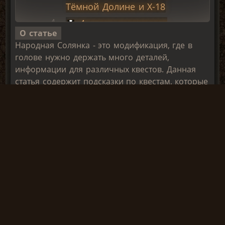
Тёмной Долине и Х-18
4 части документов
О статье
Акима и ПДА СКАТ15
Народная Солянка - это модификация, где в
Поиск
голове нужно держать много деталей,
костюмов
информации для различных квестов. Данная
статья содержит подсказки по квестам, которые
4 часть
можно получить на локации Кордон
документов Акима
в Х-16
Где искать куртку Шустрого
Место спавна
Где искать документы для Волка
ПДА Акима:
СКАТА-15М
Квесты Акима
Акима:
Лекарства Акима на
Кордоне
Место спавна первой части документа
Блоки апгрейда для
Место спавна второй части документов