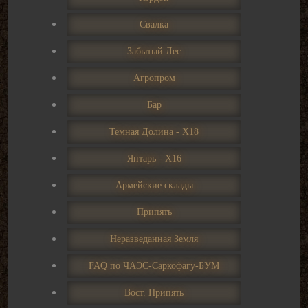
Свалка
Забытый Лес
Агропром
Бар
Темная Долина - Х18
Янтарь - Х16
Армейские склады
Припять
Неразведанная Земля
FAQ по ЧАЭС-Саркофагу-БУМ
Вост. Припять