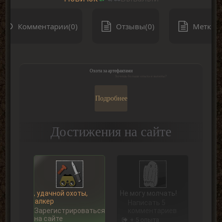
Комментарии(0)
Отзывы(0)
Метки(0
Охота за артефактами
Хочешь больше опыта и валюты?
Подробнее
Достижения на сайте
Ну, удачной охоты,
Не могу молчать!
Сталкер
Написать 5
Зарегистрироваться
комментариев
на сайте
+ 5 опыта