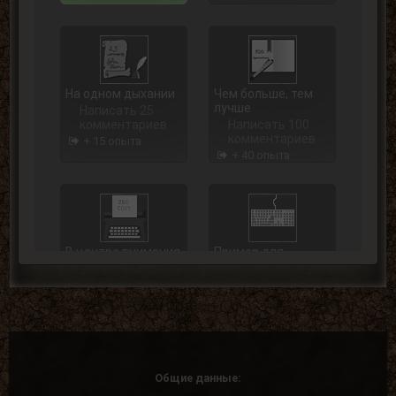
На одном дыхании
Чем больше, тем
лучше
Написать 25
комментариев
Написать 100
комментариев
+ 15 опыта
+ 40 опыта
В центре внимания
Пример для
подражания
Написать 250
комментариев
Написать 500
комментариев
+ 75 опыта
+ 125 опыта
Общие данные: