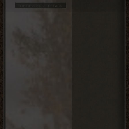
ЗОВ ПРИПЯТИ - REPACK
ЗОВ
ПРИПЯ
-
REPAC