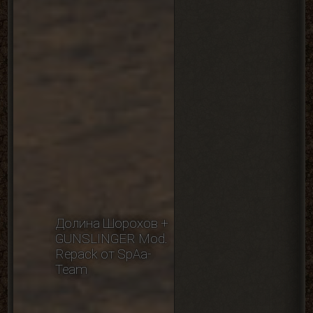
Долина Шорохов +
GUNSLINGER Mod.
Repack от SpAa-
Team