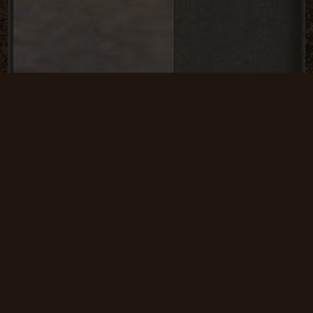
Dollchan 8: Infinity.
Repack от SpAa-
Team