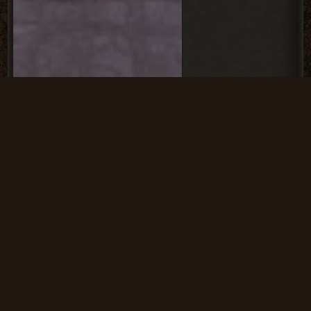
Холодная кровь:
Факты. Часть первая
- RePack от SeregA-
Lus