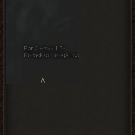
Бог С Нами 1.5 -
RePack от SeregA-Lus