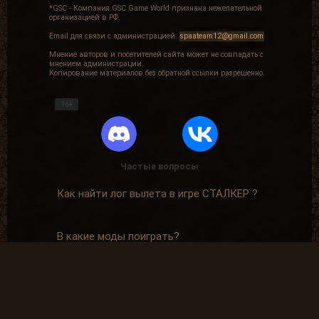
*GSC - Компания GSC Game World признана нежелательной
организацией в РФ.
Email для связи с администрацией:
spaateam12@gmail.com
Мнение авторов и посетителей сайта может не совпадать с
мнением администрации.
Копирование материалов без обратной ссылки разрешенно.
16+
Частые вопросы
Как найти лог вылета в игре СТАЛКЕР ?
В какие моды поиграть?
Где скачать оригинальную версию игры?