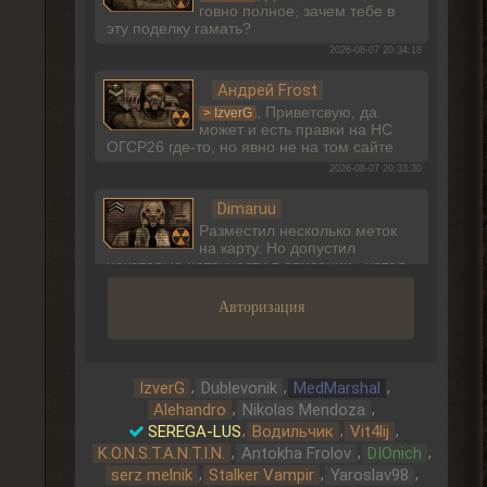
говно полное, зачем тебе в
эту поделку гамать?
2026-08-07 20:34:18
Андрей Frost
, Приветсвую, да
> IzverG
может и есть правки на НС
ОГСР26 где-то, но явно не на том сайте
2026-08-07 20:33:30
Dimaruu
Разместил несколько меток
на карту. Но допустил
некоторые неточности в описании...хотел
бы поправить...но не вижу такого
функционала.
Авторизация
2026-08-07 17:27:24
Dimaruu
Имею ввиду метки
,
,
,
IzverG
Dublevonik
MedMarshal
,
,
Alehandro
Nikolas Mendoza
2026-08-07 17:26:18
,
,
,
SEREGA-LUS
Водильчик
Vit4lij
,
,
,
K.O.N.S.T.A.N.T.I.N.
Antokha Frolov
DIOnich
Dimaruu
,
,
,
serz melnik
Stalker Vampir
Yaroslav98
Привет