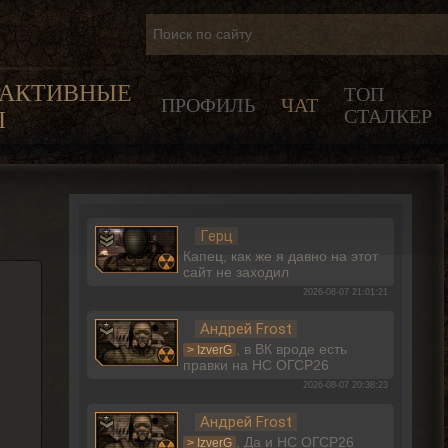
РАКТИВНЫЕ
ТОП
ПРОФИЛЬ
ЧАТ
СТАЛКЕР
Ы
Герц
Капец, как же я давно на этот
сайт не заходил
2026-08-07 21:01:21
Андрей Frost
, в ВК вроде есть
> IzverG
правки на НС ОГСР26
2026-08-07 20:38:23
Андрей Frost
, Да и НС ОГСР26
> IzverG