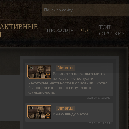
РАКТИВНЫЕ
ТОП
ПРОФИЛЬ
ЧАТ
СТАЛКЕР
Ы
Dimaruu
Разместил несколько меток
на карту. Но допустил
некоторые неточности в описании...хотел
бы поправить...но не вижу такого
функционала.
2026-08-07 17:27:24
Dimaruu
Имею ввиду метки
2026-08-07 17:26:18