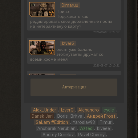
Dimaruu
Привет
Подскажите как
редактировать свои добавленные посты
на интерактивную карту?
2026-08-07 17:24:57
IzverG
бесит уже баланс
этот.мутанты дружат со
всеми.кроме меня
2026-08-07 15:10:21
IzverG
ребят правки на ns OGSR26
Авторизация
где нибуть есть?
2026-08-07 15:08:56
Admin
,
,
,
,
Alex_Under
IzverG
Alehandro
cycle
, он один всего.
> Djetch
,
,
,
Арканум или как-то так
Dansk Jarl
Boris_Britva
Андрей Frost
называется. И он не вышел в релиз еще
,
,
,
SaLam #Edition
Yaroslav98
Timur
2026-08-06 00:50:42
,
,
,
Anubarak Nerubian
Aztec
biveee
,
,
Andrey Gorelov
Pavel Cherny