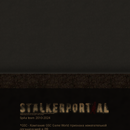
SpAa team 2010-2024
*GSC - Компания GSC Game World признана нежелательной
организацией в РФ.