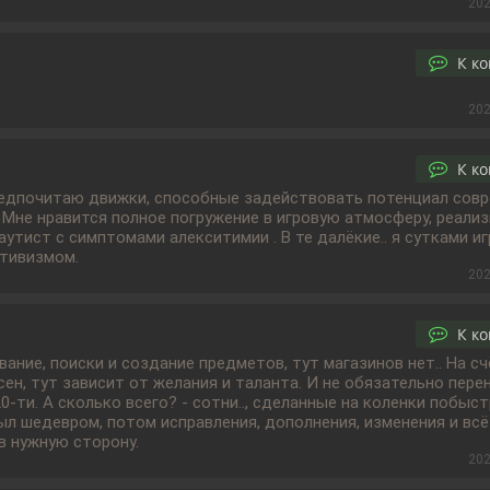
202
К к
202
К к
редпочитаю движки, способные задействовать потенциал сов
Мне нравится полное погружение в игровую атмосферу, реализ
аутист с симптомами алекситимии . В те далёкие.. я сутками игр
итивизмом.
202
К к
ание, поиски и создание предметов, тут магазинов нет.. На счё
сен, тут зависит от желания и таланта. И не обязательно пере
0-ти. А сколько всего? - сотни.., сделанные на коленки побыст
ыл шедевром, потом исправления, дополнения, изменения и всё
 в нужную сторону.
202