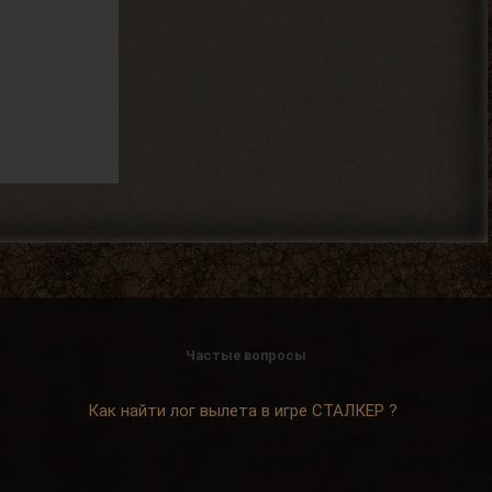
Alehandro
, у других персов на
> Djetch
базе нету квестов? Если нет,
то сюжет солянки двигай.
2026-08-03 20:19:42
Частые вопросы
Как найти лог вылета в игре СТАЛКЕР ?