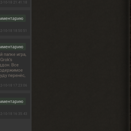
есть
2-10-18 21:41:18
2026-08-04 13:34:02
омментарию
Ковырялов
, это стоит
2-10-18 18:50:51
> Вадим Копусов
писать в комментариях под
самим модом.
Судя по самому логу, он ругается на
омментарию
отсутствие звукового файла у Грозы.
й папке игра,
2026-08-04 11:25:37
Grok's
ддон. Все
содержимое
Ковырялов
уду перенёс,
, пусть не
> Андрей Frost
торопятся, иначе я вообще
2-10-18 17:23:06
не закончу прохождение этого мода... Х)
2026-08-04 00:46:49
омментарию
Djetch
2-10-18 16:35:43
, видимо придётся
> Alehandro
идти в х10(
2026-08-04 00:33:03