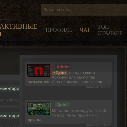
РАКТИВНЫЕ
ТОП
ПРОФИЛЬ
ЧАТ
СТАЛКЕР
Ы
Admin
, он один всего.
> Djetch
Арканум или как-то так
называется. И он не вышел в релиз еще
2026-08-06 00:50:42
омментарию
2-11-19 14:21:25
Djetch
Мены порекомендуйте какой
то мод чтобы пройти тч с
омментарию
другом
2026-08-05 21:01:28