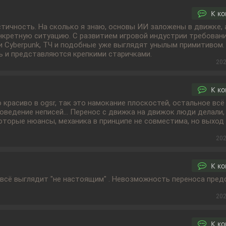
К к
стичность. На сколько я знаю, основы ИИ заложены в движке, 
кретную ситуацию. С развитием игровой индустрии требовани
или Cyberpunk, ТЧ и подобные уже выглядят унылым примитивом.
оть и представляются крепкими старичками.
202
К к
то красиво в ogsr, так это намокание плоскостей, остальное всё
оведение неписей... Перенос с движка на движок люди делали,
которые нюансы, механика в принципе не совместима, но выход 
202
К к
 всё выглядит "не настоящим" . Невозможность переноса пред
202
К к