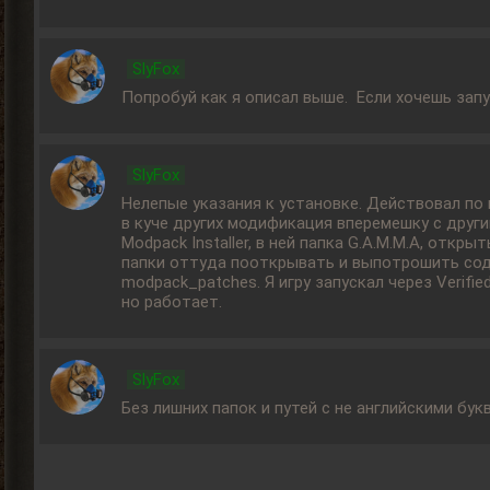
SlyFox
Попробуй как я описал выше. Если хочешь запус
SlyFox
Нелепые указания к установке. Действовал по ни
в куче других модификация вперемешку с други
Modpack Installer, в ней папка G.A.M.M.A, откр
папки оттуда пооткрывать и выпотрошить сод
modpack_patches. Я игру запускал через Verifie
но работает.
SlyFox
Без лишних папок и путей с не английскими бук