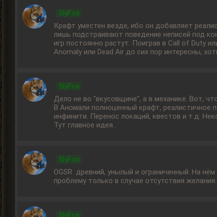
SlyFox
Крафт уместен везде, ибо он добавляет реали
лишь подстраивают поведение неписей под кон
игр постоянно растут. Поиграв в Call of Duty 
Anomaly или Dead Air до сих пор интересны, х
SlyFox
Дело не во "вкусовщине", а в механике. Вот, ч
В Аномали полноценный крафт, реалистичное п
инфинити. Перенос локаций, квестов и т.д. Не
Тут главное идея..
SlyFox
OGSR древний, унылый и ограниченный. На нём
проблему только в случае отсутствия желания.
SlyFox