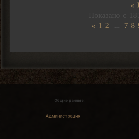
« 
Показано с
18
«
1
2
...
7
8
Общие данные:
Администрация