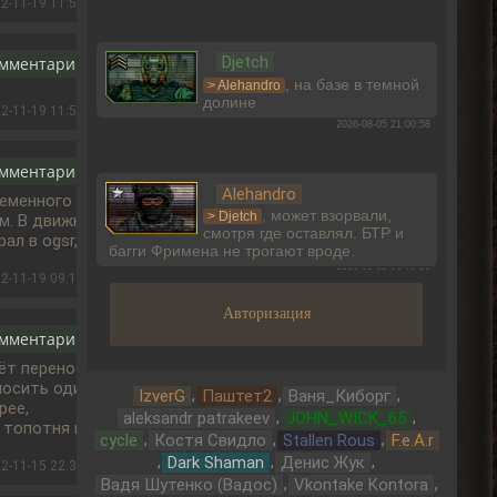
2-11-19 11:52:34
Djetch
омментарию
, на базе в темной
> Alehandro
долине
2-11-19 11:51:46
2026-08-05 21:00:58
омментарию
Alehandro
ременного
, может взорвали,
> Djetch
м. В движке
смотря где оставлял. БТР и
ал в ogsr,
багги Фримена не трогают вроде.
2026-08-05 19:10:58
2-11-19 09:14:23
Авторизация
омментарию
Djetch
Ладно, видимо не вернуть ее
т переноса..,
носить один
,
,
,
IzverG
Паштет2
Ваня_Киборг
2026-08-05 15:46:22
рее,
,
,
aleksandr patrakeev
JOHN_WICK_65
 топотня на
,
,
,
cycle
Костя Свидло
Stallen Rous
F.e.A.r
,
,
,
Dark Shaman
Денис Жук
2-11-15 22:36:36
Djetch
,
,
Вадя Шутенко (Вадос)
Vkontake Kontora
-3 часа прогресса, кайффф