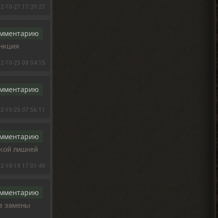
Кулинар, Гоша, медик Леонид
2-10-27 17:39:27
чтоль, кладовщик не помню как его, Лис.
Всех короче тыкай.
2026-08-04 18:08:46
омментарию
ункция
Ковырялов
2-10-25 08:04:15
, здесь, то
> Вадим Копусов
бишь в чате, их вообще никто
не читает, ибо логи засоряют сам чат
своими размерами.
омментарию
2026-08-04 17:59:50
2-10-25 07:56:11
Djetch
омментарию
, оказывается
> Alehandro
Гоша челнок пришел, но он
акой лишней
на одном месте стоит
2026-08-04 17:59:40
2-10-19 17:01:49
омментарию
Вадим Копусов
, там не читают
ез замены
> Ковырялов
это мод на 4 патч но 6 патч