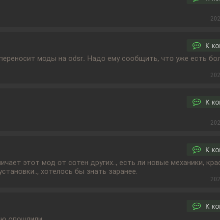
202
К к
переносит моды на odsr.. Надо ему сообщить, что уже есть бо
202
К к
202
К к
чает этот мод от сотен других.., есть ли новые механики, краф
становки.., хотелось бы знать заранее.
202
К к
ю опошлили...