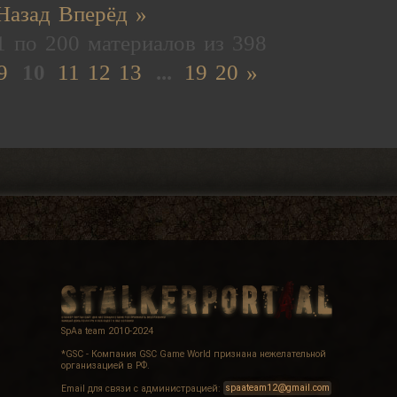
Назад
Вперёд »
1
по
200
материалов из
398
9
10
11
12
13
...
19
20
»
SpAa team 2010-2024
*GSC - Компания GSC Game World признана нежелательной
организацией в РФ.
Email для связи с администрацией:
spaateam12@gmail.com