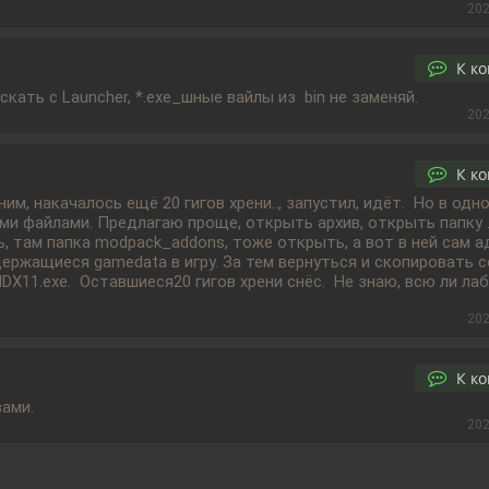
202
К к
кать с Launcher, *.exe_шные вайлы из bin не заменяй.
202
К к
м, накачалось ещё 20 гигов хрени.., запустил, идёт. Но в одно
ми файлами. Предлагаю проще, открыть архив, открыть папку .
ыть, там папка modpack_addons, тоже открыть, а вот в ней сам а
ержащиеся gamedata в игру. За тем вернуться и скопировать 
dDX11.exe. Оставшиеся20 гигов хрени снёс. Не знаю, всю ли лаб
202
К к
вами.
202