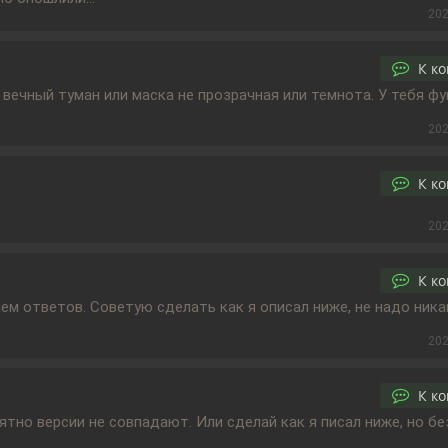
202
К к
вечный туман или маска не прозрачная или темнота. У тебя ф
202
К к
202
К к
чем ответов. Советую сделать как я описал ниже, не надо ник
202
К к
оятно версии не совпадают. Или сделай как я писал ниже, но б