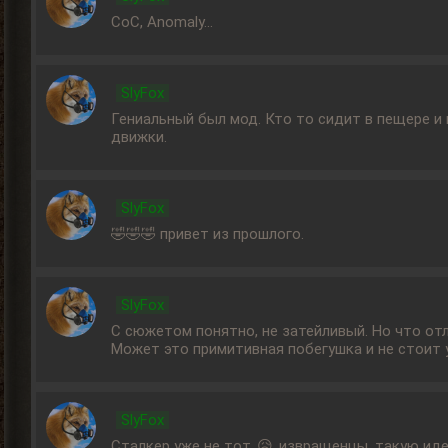
CoC, Anomaly...
SlyFox
Гениальный был мод. Кто то сидит в пещере и 
движки.
SlyFox
🤣🤣🤣 привет из прошлого.
SlyFox
С сюжетом понятно, не затейливый. Но что отли
Может это примитивная побегушка и не стоит у
SlyFox
Сталкер уже не тот..😥..извращенцы, такую иде