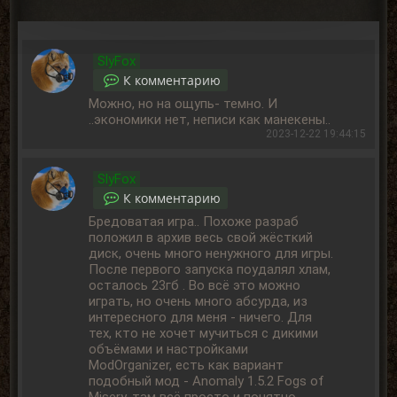
SlyFox
К комментарию
Можно, но на ощупь- темно. И
..экономики нет, неписи как манекены..
2023-12-22 19:44:15
SlyFox
К комментарию
Бредоватая игра.. Похоже разраб
положил в архив весь свой жёсткий
диск, очень много ненужного для игры.
После первого запуска поудалял хлам,
осталось 23гб . Во всё это можно
играть, но очень много абсурда, из
интересного для меня - ничего. Для
тех, кто не хочет мучиться с дикими
объёмами и настройками
ModOrganizer, есть как вариант
подобный мод - Anomaly 1.5.2 Fogs of