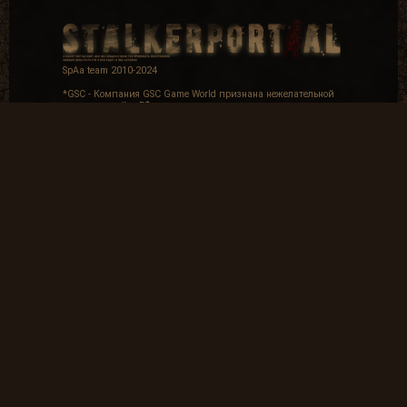
SpAa team 2010-2024
*GSC - Компания GSC Game World признана нежелательной
организацией в РФ.
Email для связи с администрацией:
spaateam12@gmail.com
Мнение авторов и посетителей сайта может не совпадать с
мнением администрации.
Копирование материалов без обратной ссылки разрешенно.
16+
Частые вопросы
Как найти лог вылета в игре СТАЛКЕР ?