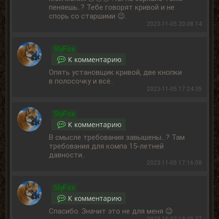
пеняешь..? Тебе говорят кривой и не
спорь со старшими 😉.
2023-11-05 20:08:14
SlyFox
К комментарию
Опять установщик кривой, две кнопки
в полосочку и всё..
2023-11-05 17:24:35
SlyFox
К комментарию
В смысле требования завышены...? Там
требования для компа 15-летней
давности..
2023-11-05 17:16:08
SlyFox
К комментарию
Спасибо. Значит это не для меня 😉