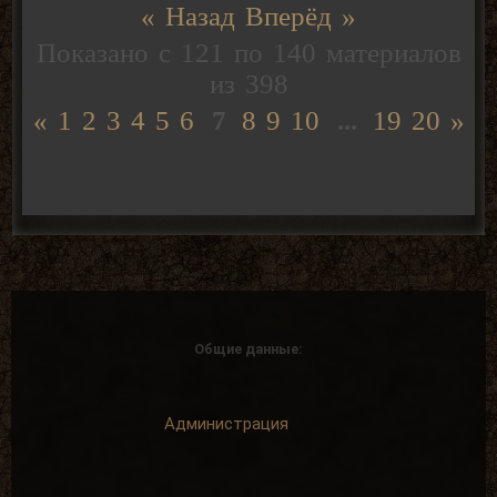
« Назад
Вперёд »
Показано с
121
по
140
материалов
из
398
«
1
2
3
4
5
6
7
8
9
10
...
19
20
»
Общие данные:
Администрация