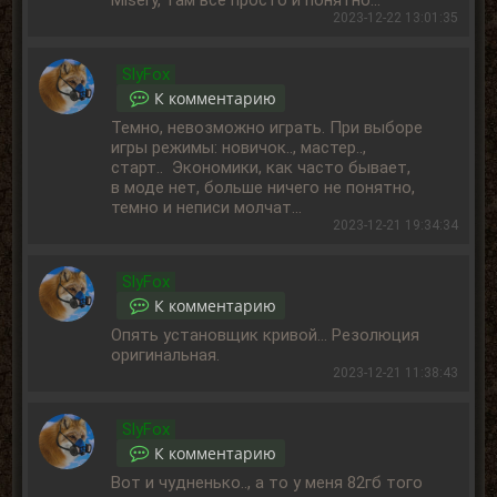
Misery, там всё просто и понятно...
2023-12-22 13:01:35
SlyFox
К комментарию
Темно, невозможно играть. При выборе
игры режимы: новичок.., мастер..,
старт.. Экономики, как часто бывает,
в моде нет, больше ничего не понятно,
темно и неписи молчат...
2023-12-21 19:34:34
SlyFox
К комментарию
Опять установщик кривой... Резолюция
оригинальная.
2023-12-21 11:38:43
SlyFox
К комментарию
Вот и чудненько.., а то у меня 82гб того