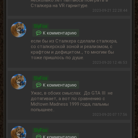
несколько лет пытаюсь поиграть в
Сталкера на VR гарнитуре.
2023-09-21 22:28:44
SlyFox
К комментарию
если бы из Сталкерa сделали сталкера,
со сталкерской зоной и реализмом, с
крафтом и дефицитом.., то многим бы
тоже пришлось по душе.
2023-09-20 12:46:53
SlyFox
К комментарию
Ужас, в обоих смыслах. До GTA III не
дотягивает, а вот по сравнению с
Midtown Madness 1999 года, пальмы
попышнее..
2023-09-20 07:17:56
SlyFox
К комментарию