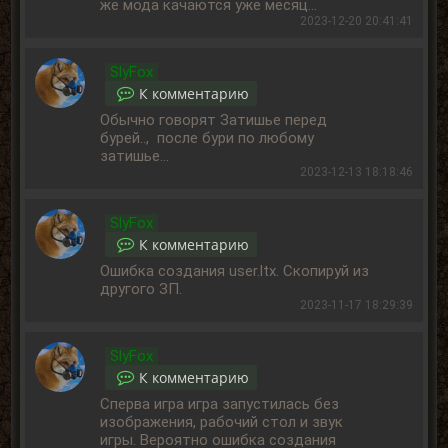
же мода качаются уже месяц...
2023-12-20 20:41:41
SlyFox
К комментарию
Обычно говорят Затишье перед
бурей.., после бури по любому
затишье...
2023-12-13 18:18:46
SlyFox
К комментарию
Ошибка создания user.ltx. Скопируй из
другого ЗП.
2023-11-17 18:29:39
SlyFox
К комментарию
Сперва игра игра запустилась без
изображения, рабочий стол и звук
игры. Вероятно ошибка создания