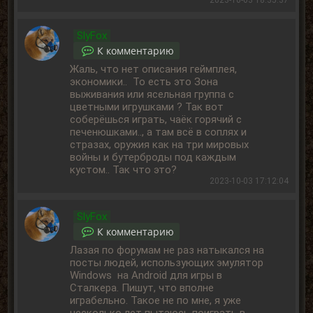
2023-10-03 18:35:37
SlyFox
К комментарию
Жаль, что нет описания геймплея,
экономики.. То есть это Зона
выживания или ясельная группа с
цветными игрушками ? Так вот
соберёшься играть, чаёк горячий с
печенюшками.., а там всё в соплях и
стразах, оружия как на три мировых
войны и бутерброды под каждым
кустом.. Так что это?
2023-10-03 17:12:04
SlyFox
К комментарию
Лазая по форумам не раз натыкался на
посты людей, использующих эмулятор
Windows на Android для игры в
Сталкера. Пишут, что вполне
играбельно. Такое не по мне, я уже