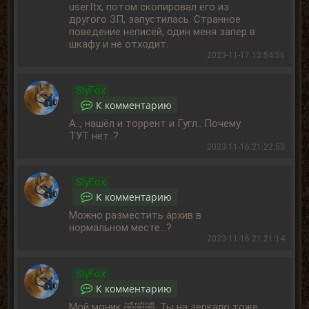
user.ltx, потом скопировал его из
другого ЗП, запустилась. Странное
поведение неписей, один меня запер в
шкафу и не отходит.
2023-11-17 13:54:56
SlyFox
К комментарию
А.., нашёл и торрент и Гугл.. Почему
ТУТ нет..?
2023-11-16 21:22:53
SlyFox
К комментарию
Можно разместить архив в
нормальном месте...?
2023-11-16 21:21:14
SlyFox
К комментарию
Мой моник 🤣🤣🤣 .Ты на зеркало тоже