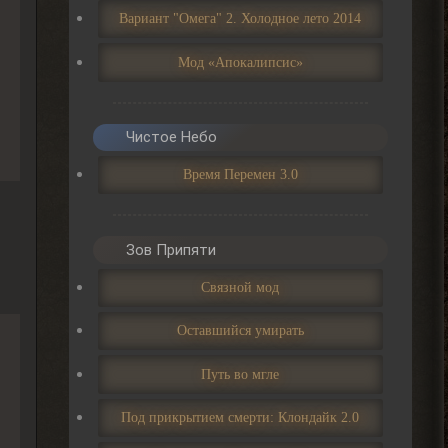
2026-08-07 17:24:57
Вариант "Омега" 2. Холодное лето 2014
Мод «Апокалипсис»
IzverG
бесит уже баланс
этот.мутанты дружат со
всеми.кроме меня
Чистое Небо
2026-08-07 15:10:21
Время Перемен 3.0
IzverG
Зов Припяти
ребят правки на ns OGSR26
где нибуть есть?
Связной мод
2026-08-07 15:08:56
Оставшийся умирать
Admin
Путь во мгле
, он один всего.
> Djetch
Арканум или как-то так
Под прикрытием смерти: Клондайк 2.0
называется. И он не вышел в релиз еще
2026-08-06 00:50:42