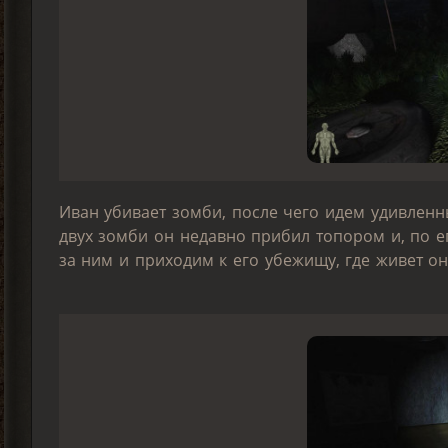
Иван убивает зомби, после чего идем удивленн
двух зомби он недавно прибил топором и, по е
за ним и приходим к его убежищу, где живет он