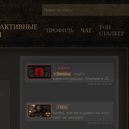
РАКТИВНЫЕ
ТОП
ПРОФИЛЬ
ЧАТ
СТАЛКЕР
Ы
Admin
, через
> Dimaruu
администрацию. Маякни в ЛС
2026-08-08 05:21:40
Герц
Капец, как же я давно на этот
сайт не заходил
2026-08-07 21:01:21