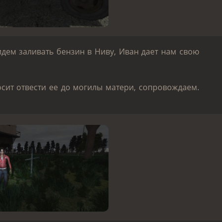
идем заливать бензин в Ниву, Иван дает нам свою
осит отвести ее до могилы матери, сопровождаем.