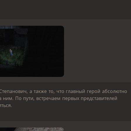
Степанович, а также то, что главный герой абсолютно
а ним. По пути, встречаем первых представителей
ться.