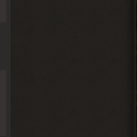
Djetch
, ну так я делаю
> Alehandro
2026-08-04 18:16:12
Alehandro
, ну так делай, до
> Djetch
определённого момента надо
инфраструктуру на базе налаживать и
всем помогать.
2026-08-04 18:15:24
Djetch
, у меня квест на
> Alehandro
подключение света у
бармена еще
2026-08-04 18:13:23