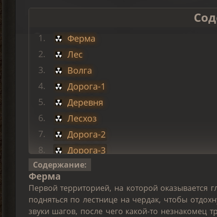
Сод
Ферма
Лес
Волга
Дорога-1
Деревня
Лесхоз
Дорога-2
Дорога-3
Содержание:
Дорога-4
Ферма
Дорога-5
Первой территорией, на которой оказывается г
Свалка
подняться по лестнице на чердак, чтобы отдох
звуки шагов, после чего какой-то незнакомец тр
Город и финал