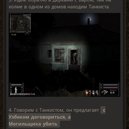
холме в одном из домов находим Танкиста
4. Говорим с Танкистом, он предлагает
с
Узбеком договориться, а
Могильщика убить