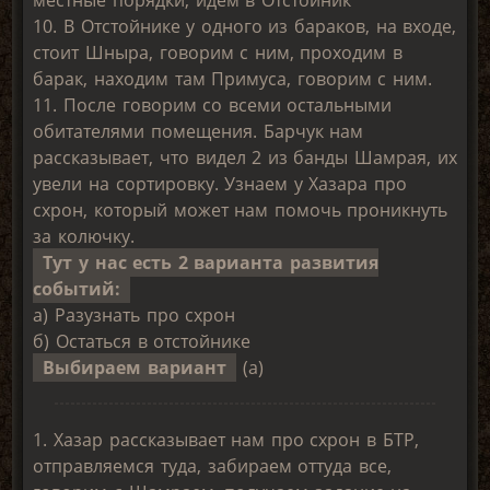
местные порядки, идем в Отстойник
10. В Отстойнике у одного из бараков, на входе,
стоит Шныра, говорим с ним, проходим в
барак, находим там Примуса, говорим с ним.
11. После говорим со всеми остальными
обитателями помещения. Барчук нам
рассказывает, что видел 2 из банды Шамрая, их
увели на сортировку. Узнаем у Хазара про
схрон, который может нам помочь проникнуть
за колючку.
Тут у нас есть 2 варианта развития
событий:
a) Разузнать про схрон
б) Остаться в отстойнике
Выбираем вариант
(а)
1. Хазар рассказывает нам про схрон в БТР,
отправляемся туда, забираем оттуда все,