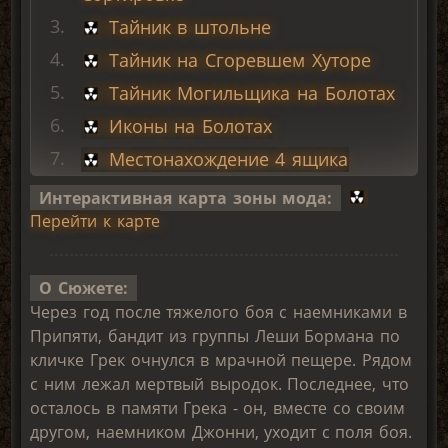
Тайник в штольне
Тайник на Сгоревшем Хуторе
Тайник Могильщика на Болотах
Иконы на Болотах
Местонахождение 4 ящика
Нож для Бармена
Интерактивная карта зоны мода:
Перейти к карте
Водяная Крыса на СТП
Выход с АТП
О Сюжете:
Сбитый Беспилотник
Через год после тяжелого боя с наемниками в
Флешка в Госпитале
Припяти, бандит из группы Леши Бормана по
кличке Грек очнулся в мрачной пещере. Рядом
с ним лежал мертвый выродок. Последнее, что
осталось в памяти Грека - он, вместе со своим
другом, наемником Джонни, уходит с поля боя.