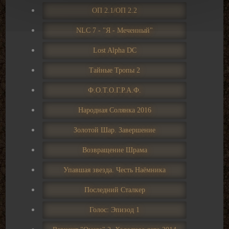
ОП 2.1/ОП 2.2
NLC 7 - "Я - Меченный"
Lost Alpha DC
Тайные Тропы 2
Ф.О.Т.О.Г.Р.А.Ф.
Народная Солянка 2016
Золотой Шар. Завершение
Возвращение Шрама
Упавшая звезда. Честь Наёмника
Последний Сталкер
Голос: Эпизод 1