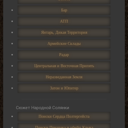
Бар
АТП
Янтарь, Дикая Территория
Армейские Склады
Радар
Центральная и Восточная Припять
Неразведанная Земля
Затон и Юпитер
Сюжет Народной Солянки
Поиски Сердца Полтергейста
Поиски Призрака и убийц Клыка