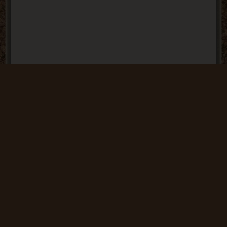
Полковник Петренко
- Персонаж
оригинальной игры. Заведует хозяйственным и
продовольственным складом группировки
"Долг". Имеет несколько заданий для главного
героя