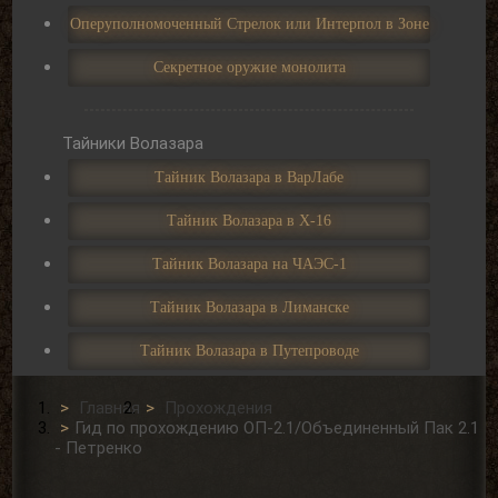
Оперуполномоченный Стрелок или Интерпол в Зоне
Секретное оружие монолита
Тайники Волазара
Тайник Волазара в ВарЛабе
Тайник Волазара в Х-16
Тайник Волазара на ЧАЭС-1
Тайник Волазара в Лиманске
Тайник Волазара в Путепроводе
Главная
Прохождения
Гид по прохождению ОП-2.1/Объединенный Пак 2.1
- Петренко